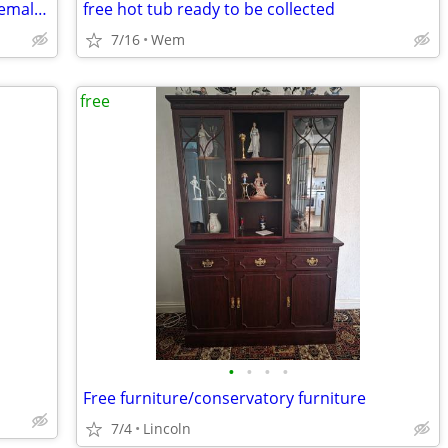
FREE 8 Inch Girthy Organ Available for Females Whatsapp07964006027
free hot tub ready to be collected
7/16
Wem
free
•
•
•
•
Free furniture/conservatory furniture
7/4
Lincoln