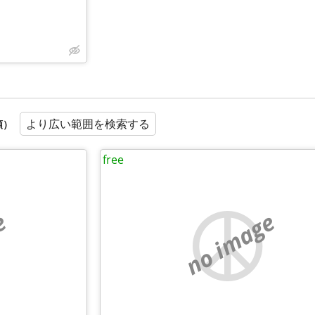
より広い範囲を検索する
順）
free
e
no image