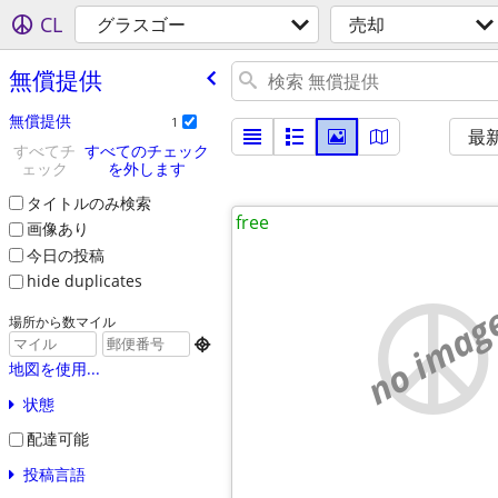
CL
グラスゴー
売却
無償提供
無償提供
1
最
すべてチ
すべてのチェック
ェック
を外します
タイトルのみ検索
free
画像あり
今日の投稿
hide duplicates
no imag
場所から数マイル

地図を使用...
状態
配達可能
投稿言語