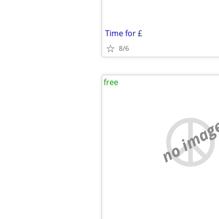
Time for £
8/6
free
no imag