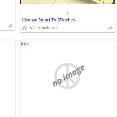
•
Hisense Smart TV 55inches
7/2
Manchester
free
no image