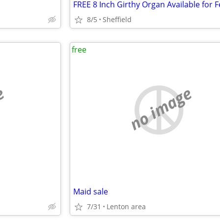
8/5
Sheffield
free
e
no image
Maid sale
7/31
Lenton area