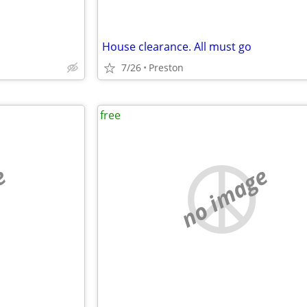
House clearance. All must go
7/26
Preston
free
e
no image