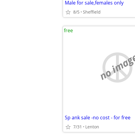
Male for sale,females only
8/5
Sheffield
free
no imag
Sp ank sale -no cost - for free
7/31
Lenton