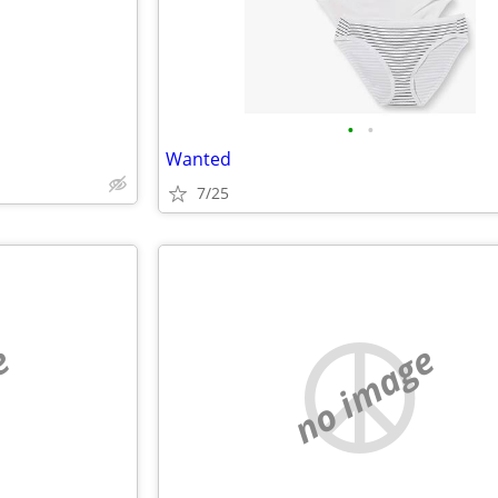
•
•
Wanted
7/25
e
no image