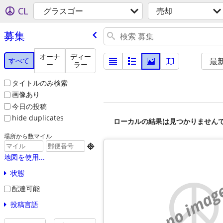
CL
グラスゴー
売却
募集
オーナ
ディー
すべて
最
ー
ラー
タイトルのみ検索
画像あり
今日の投稿
hide duplicates
ローカルの結果は見つかりません
場所から数マイル

地図を使用...
状態
no imag
配達可能
投稿言語