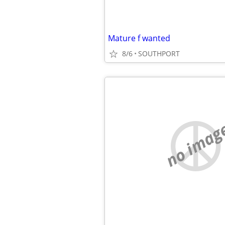
Mature f wanted
8/6
SOUTHPORT
no imag