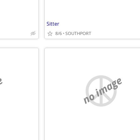
Sitter
8/6
SOUTHPORT
e
no image