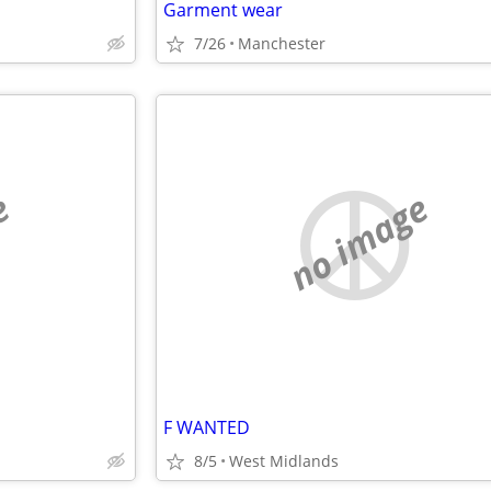
Garment wear
7/26
Manchester
e
no image
F WANTED
8/5
West Midlands