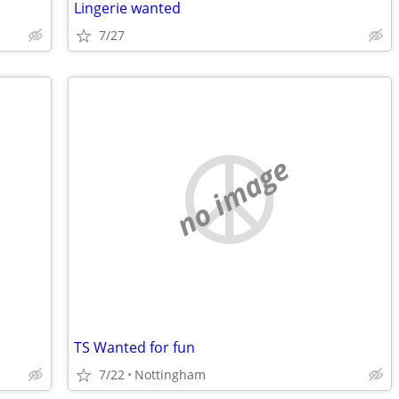
Lingerie wanted
7/27
no image
TS Wanted for fun
7/22
Nottingham