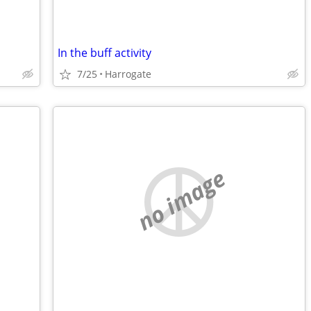
In the buff activity
7/25
Harrogate
no image