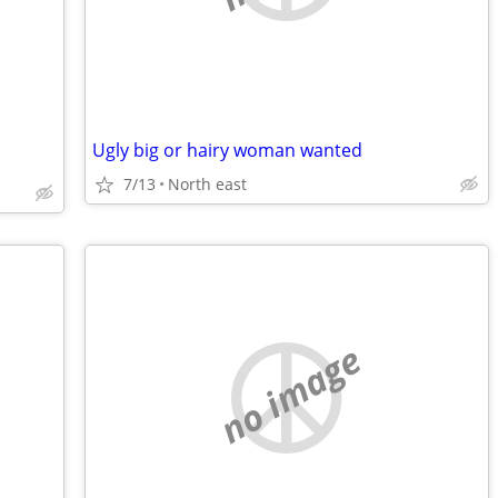
Ugly big or hairy woman wanted
7/13
North east
no image