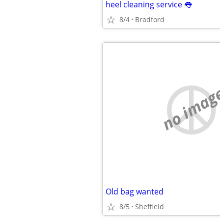
heel cleaning service 👅
8/4
Bradford
no imag
Old bag wanted
8/5
Sheffield