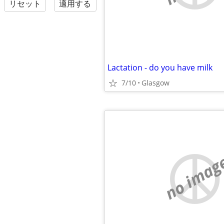
リセット
適用する
Lactation - do you have milk
7/10
Glasgow
no imag