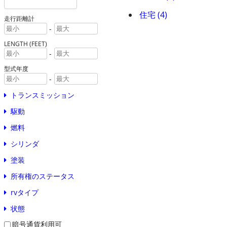
住宅 (4)
走行距離計
-
LENGTH (FEET)
-
型式年度
-
トランスミッション
駆動
燃料
シリンダ
塗装
所有権のステータス
rvタイプ
状態
暗号通貨利用可