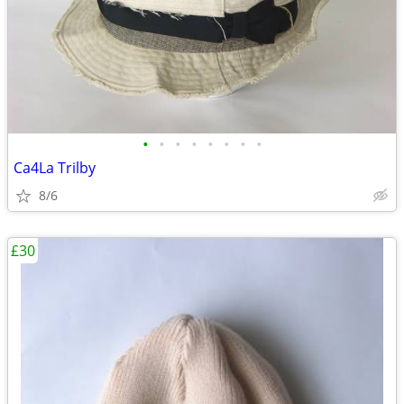
•
•
•
•
•
•
•
•
Ca4La Trilby
8/6
£30