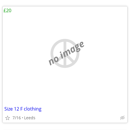
£20
no image
Size 12 F clothing
7/16
Leeds