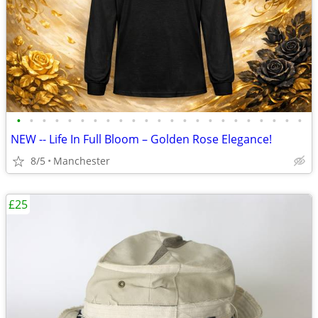
•
•
•
•
•
•
•
•
•
•
•
•
•
•
•
•
•
•
•
•
•
•
•
NEW -- Life In Full Bloom – Golden Rose Elegance!
8/5
Manchester
£25