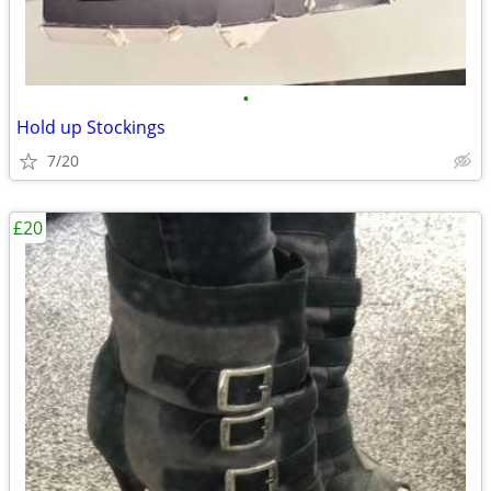
•
Hold up Stockings
7/20
£20