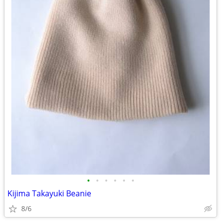
•
•
•
•
•
•
Kijima Takayuki Beanie
8/6