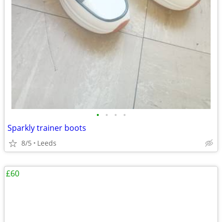
•
•
•
•
Sparkly trainer boots
8/5
Leeds
£60