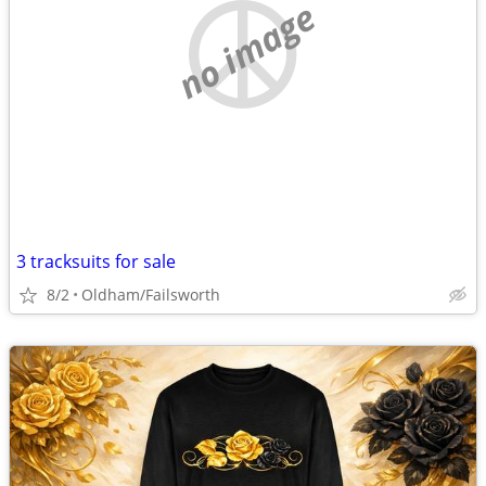
no image
3 tracksuits for sale
8/2
Oldham/Failsworth