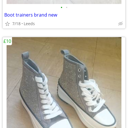
•
•
Boot trainers brand new
7/18
Leeds
£10