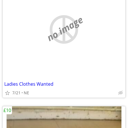
no image
Ladies Clothes Wanted
7/21
NE
£10