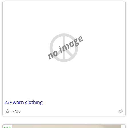
no image
23F worn clothing
7/30