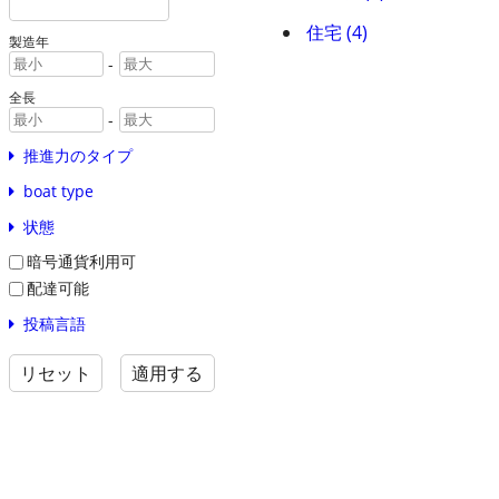
住宅 (4)
製造年
-
全長
-
推進力のタイプ
boat type
状態
暗号通貨利用可
配達可能
投稿言語
リセット
適用する