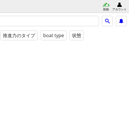
投稿
アカウント
推進力のタイプ
boat type
状態