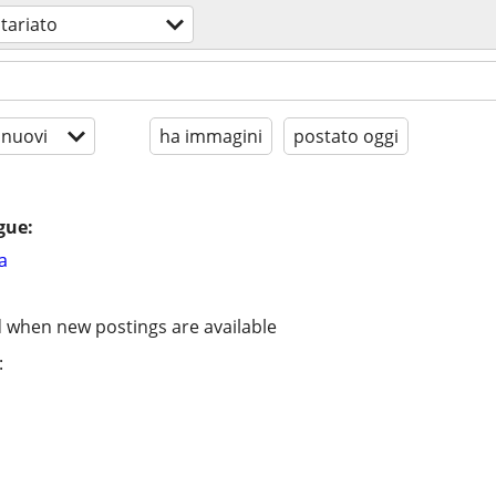
tariato
 nuovi
ha immagini
postato oggi
gue:
a
d when new postings are available
: