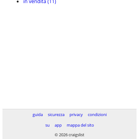
in vendita (11)
guida
sicurezza
privacy
condizioni
su
app
mappa del sito
© 2026 craigslist