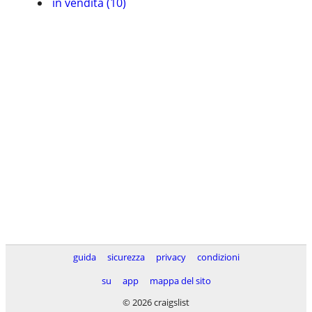
in vendita (10)
guida
sicurezza
privacy
condizioni
su
app
mappa del sito
© 2026 craigslist