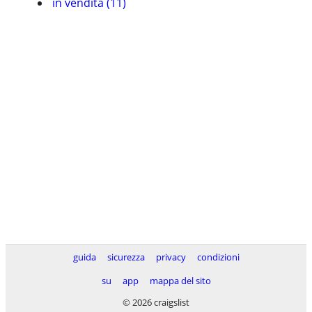
in vendita (11)
guida
sicurezza
privacy
condizioni
su
app
mappa del sito
© 2026 craigslist