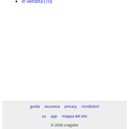
in vendita (10)
guida
sicurezza
privacy
condizioni
su
app
mappa del sito
© 2026 craigslist