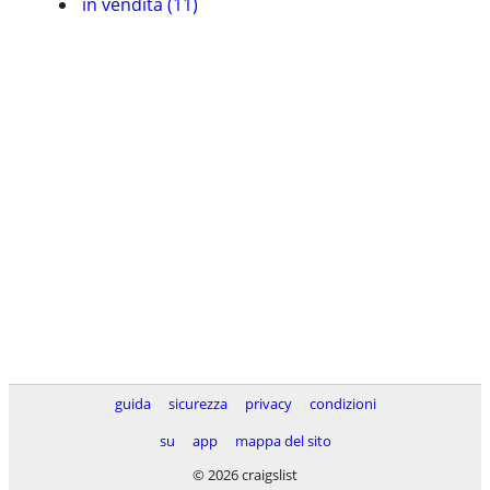
in vendita (11)
guida
sicurezza
privacy
condizioni
su
app
mappa del sito
© 2026 craigslist