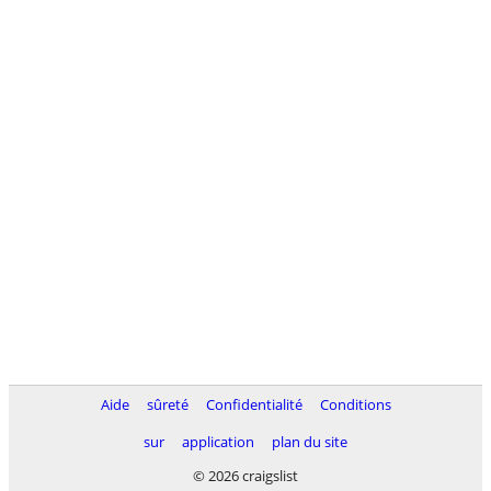
Aide
sûreté
Confidentialité
Conditions
sur
application
plan du site
© 2026 craigslist