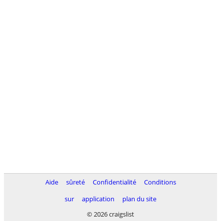
Aide
sûreté
Confidentialité
Conditions
sur
application
plan du site
© 2026 craigslist