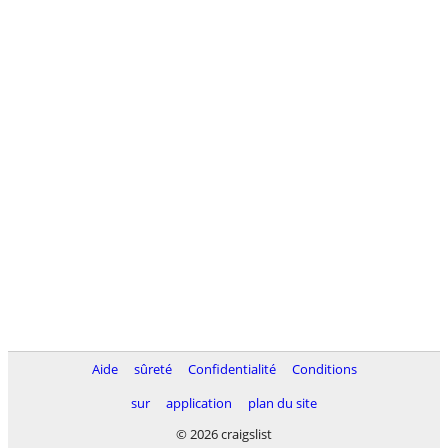
Aide
sûreté
Confidentialité
Conditions
sur
application
plan du site
© 2026 craigslist