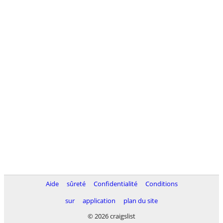
Aide
sûreté
Confidentialité
Conditions
sur
application
plan du site
© 2026 craigslist