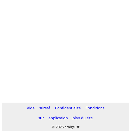
Aide
sûreté
Confidentialité
Conditions
sur
application
plan du site
© 2026 craigslist