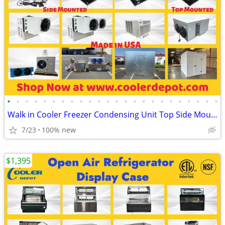
•
•
•
•
•
•
•
•
•
•
•
•
•
•
•
•
•
•
•
•
•
•
•
•
Walk in Cooler Freezer Condensing Unit Top Side Mounted
7/23
100% new
$1,395