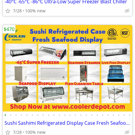
-40°C -65°C -86°C Ultra-Low Super Freezer Blast Chiller
7/28
100% new
$470
•
•
•
•
•
•
•
•
•
•
•
•
•
•
•
•
•
•
•
•
•
•
•
•
Sushi Sashimi Refrigerated Display Case Fresh Seafood Showcase Fish Cl
7/28
100% new