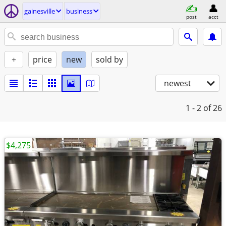
gainesville
business
post
acct
+
price
new
sold by
newest
1 - 2
of 26
$4,275