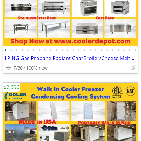
•
•
•
•
•
•
•
•
•
•
•
•
•
•
•
•
•
•
•
•
•
•
•
•
LP NG Gas Propane Radiant CharBroiler/Cheese Melter/ Salamander
7/30
100% new
$2,996