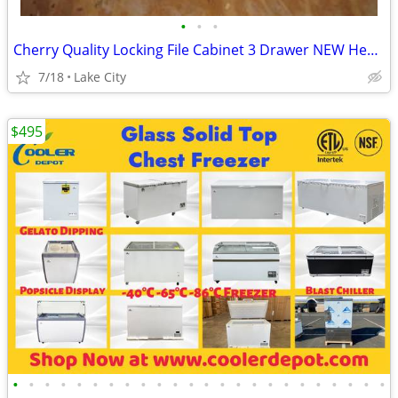
•
•
•
Cherry Quality Locking File Cabinet 3 Drawer NEW Heavy Retail $307.29
7/18
Lake City
$495
•
•
•
•
•
•
•
•
•
•
•
•
•
•
•
•
•
•
•
•
•
•
•
•