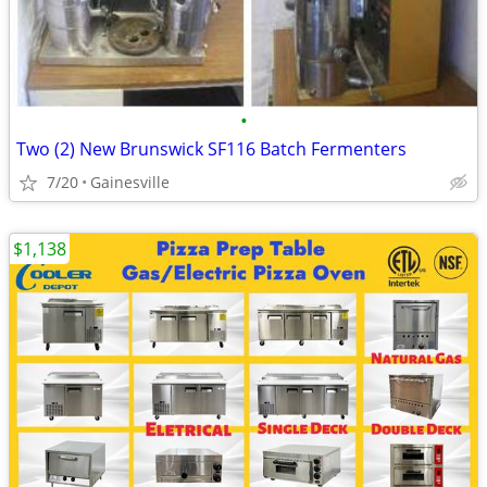
•
Two (2) New Brunswick SF116 Batch Fermenters
7/20
Gainesville
$1,138