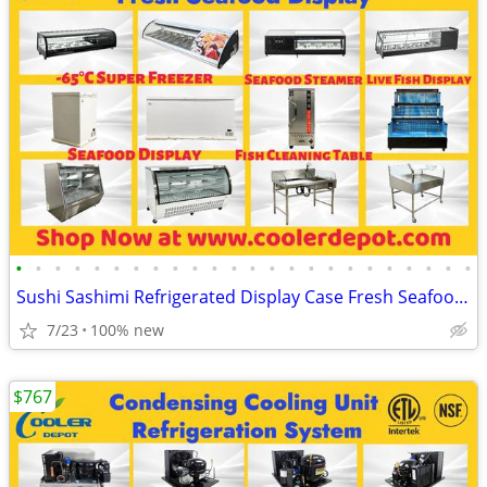
•
•
•
•
•
•
•
•
•
•
•
•
•
•
•
•
•
•
•
•
•
•
•
•
Sushi Sashimi Refrigerated Display Case Fresh Seafood Showcase Fish Cl
7/23
100% new
$767