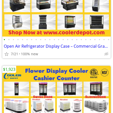
•
•
•
•
•
•
•
•
•
•
•
•
•
•
•
•
•
•
•
•
•
•
•
•
Open Air Refrigerator Display Case – Commercial Grab & Go Cooler
7/21
100% new
$1,923