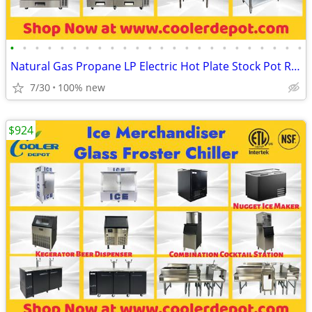
•
•
•
•
•
•
•
•
•
•
•
•
•
•
•
•
•
•
•
•
•
•
•
•
Natural Gas Propane LP Electric Hot Plate Stock Pot Range
7/30
100% new
$924