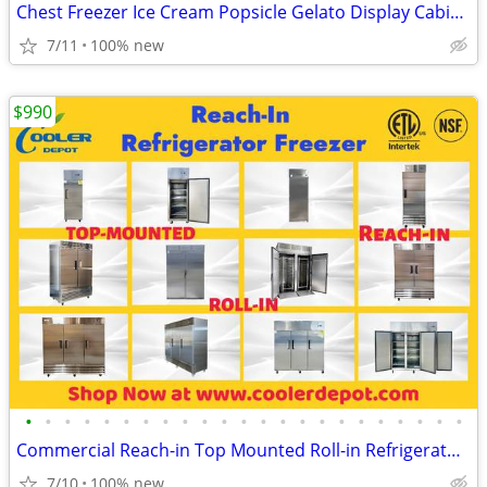
Chest Freezer Ice Cream Popsicle Gelato Display Cabinet
7/11
100% new
$990
•
•
•
•
•
•
•
•
•
•
•
•
•
•
•
•
•
•
•
•
•
•
•
Commercial Reach-in Top Mounted Roll-in Refrigerator Freezer
7/10
100% new