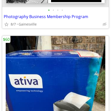
•
•
•
•
Photography Business Membership Program
8/7
Gainesville
$60