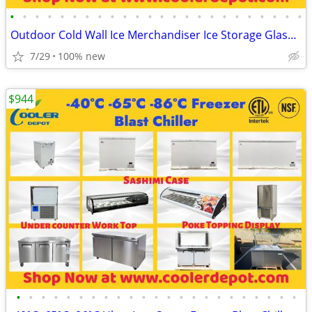
•
•
•
•
•
•
•
•
•
•
•
•
•
•
•
•
•
•
•
•
•
•
•
•
Outdoor Cold Wall Ice Merchandiser Ice Storage Glass Froster Chiller
7/29
100% new
$944
•
•
•
•
•
•
•
•
•
•
•
•
•
•
•
•
•
•
•
•
•
•
•