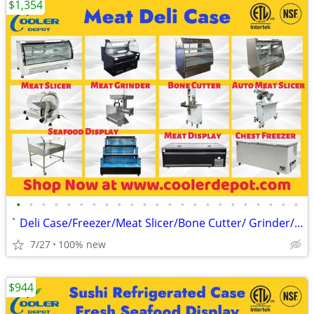
$1,354
•
•
•
•
•
•
•
•
•
•
•
•
•
•
•
•
•
•
•
•
•
•
•
` Deli Case/Freezer/Meat Slicer/Bone Cutter/ Grinder/ Saw
7/27
100% new
$944