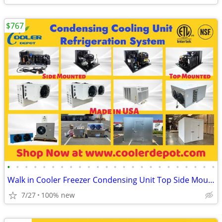
$767
•
•
•
•
•
•
•
•
•
•
•
•
•
•
•
•
•
•
•
•
•
•
•
•
Walk in Cooler Freezer Condensing Unit Top Side Mounted
7/27
100% new