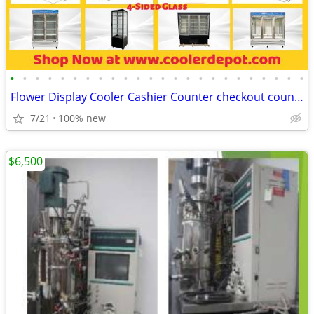
•
•
•
•
•
•
•
•
•
•
•
•
•
•
•
•
•
•
•
•
•
•
•
•
Flower Display Cooler Cashier Counter checkout counter
7/21
100% new
$6,500