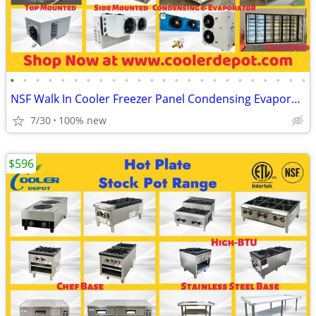
•
•
•
•
•
•
•
•
•
•
•
•
•
•
•
•
•
•
•
•
•
•
•
•
NSF Walk In Cooler Freezer Panel Condensing Evaporator Cooling System
7/30
100% new
$596