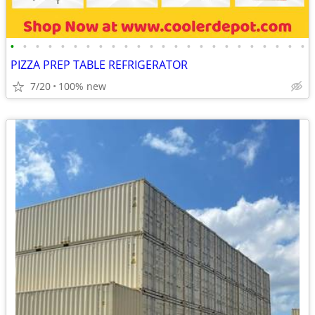
•
•
•
•
•
•
•
•
•
•
•
•
•
•
•
•
•
•
•
•
•
•
•
•
PIZZA PREP TABLE REFRIGERATOR
7/20
100% new