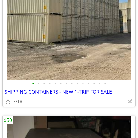
•
•
•
•
•
•
•
•
•
•
•
•
•
•
SHIPPING CONTAINERS - NEW 1-TRIP FOR SALE
7/18
$50