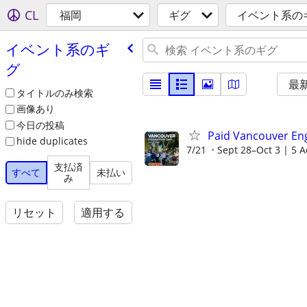
CL
福岡
ギグ
イベント系の
イベント系のギ
グ
最
タイトルのみ検索
画像あり
今日の投稿
Paid Vancouver En
hide duplicates
7/21
Sept 28–Oct 3 | 5 Ac
支払済
すべて
未払い
み
リセット
適用する