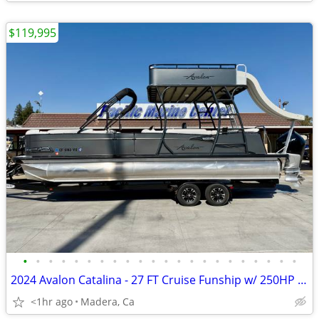
$119,995
•
•
•
•
•
•
•
•
•
•
•
•
•
•
•
•
•
•
•
•
•
•
2024 Avalon Catalina - 27 FT Cruise Funship w/ 250HP Mercury Verado!
<1hr ago
Madera, Ca