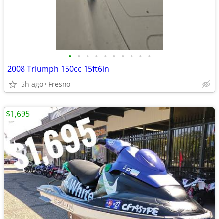
•
•
•
•
•
•
•
•
•
•
2008 Triumph 150cc 15ft6in
5h ago
Fresno
$1,695