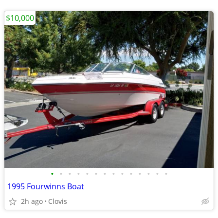
$10,000
•
•
•
•
•
•
•
•
•
•
•
•
•
•
1995 Fourwinns Boat
2h ago
Clovis