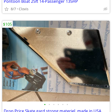
Pontoon Boat 25ft 14-Passenger 135HP
8/7
Clovis
$105
•
•
•
•
•
•
Drop Price Skate gard strong materiel, made in USA