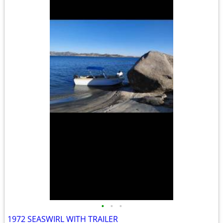
•
•
•
1972 SEASWIRL WITH TRAILER