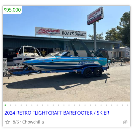
$95,000
•
•
•
•
•
•
•
•
•
•
•
•
•
•
•
•
•
•
•
•
•
•
•
•
2024 RETRO FLIGHTCRAFT BAREFOOTER / SKIER
8/6
Chowchilla