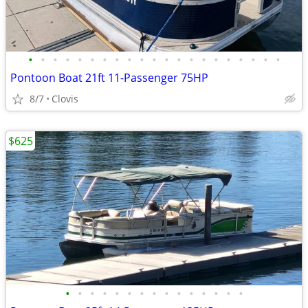
•
•
•
•
•
•
•
•
•
•
•
•
•
•
•
•
•
•
•
•
•
Pontoon Boat 21ft 11-Passenger 75HP
8/7
Clovis
$625
•
•
•
•
•
•
•
•
•
•
•
•
•
•
•