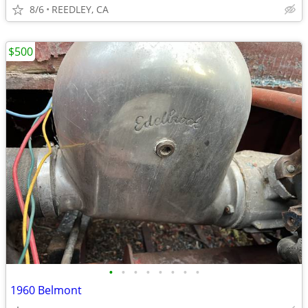
8/6
REEDLEY, CA
$500
•
•
•
•
•
•
•
•
1960 Belmont