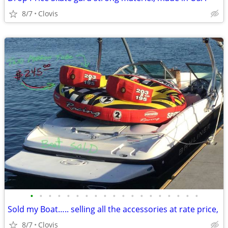
8/7
Clovis
•
•
•
•
•
•
•
•
•
•
•
•
•
•
•
•
•
•
•
Sold my Boat….. selling all the accessories at rate price,
8/7
Clovis