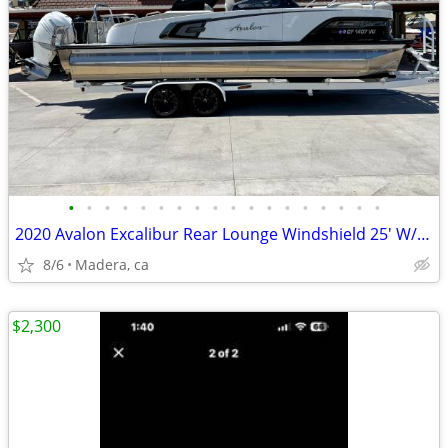
•
•
•
•
•
•
•
•
•
•
•
•
•
•
•
•
•
•
2020 Avalon Excalibur Rear Lounge Windshield 25' W/ 350HP Mercury!
8/6
Madera, ca
$2,300