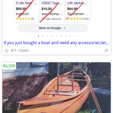
•
•
•
•
•
•
•
•
•
If you just bought a boat and need any accessories,let us know. I sold
8/7
Clovis
$6,500