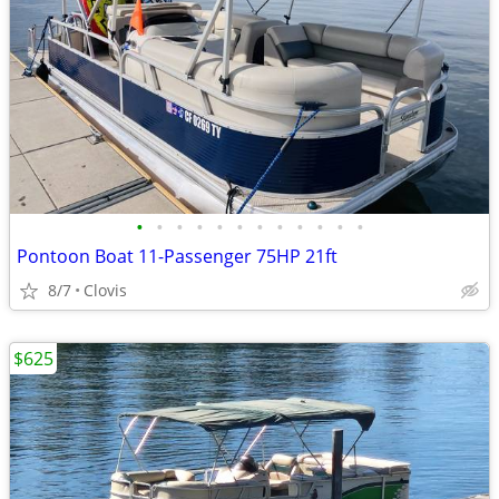
•
•
•
•
•
•
•
•
•
•
•
•
Pontoon Boat 11-Passenger 75HP 21ft
8/7
Clovis
$625