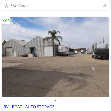
8/6
Clovis
$60
•
RV - BOAT - AUTO STORAGE