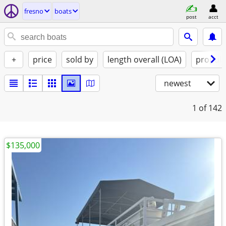
fresno
boats
post
acct
+
price
sold by
length overall (LOA)
propuls
newest
1
of 142
$135,000