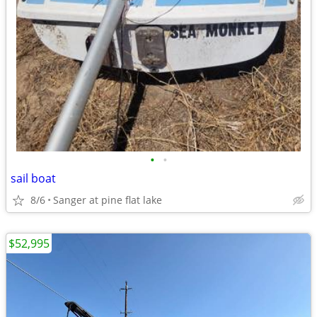
•
•
sail boat
8/6
Sanger at pine flat lake
$52,995