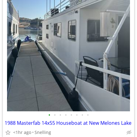
•
•
•
•
•
•
•
•
1988 Masterfab 14x55 Houseboat at New Melones Lake
<1hr ago
Snelling