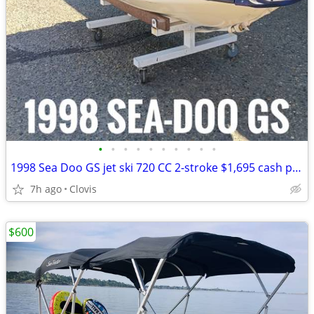
•
•
•
•
•
•
•
•
•
•
1998 Sea Doo GS jet ski 720 CC 2-stroke $1,695 cash price plus taxes and fees
7h ago
Clovis
$600