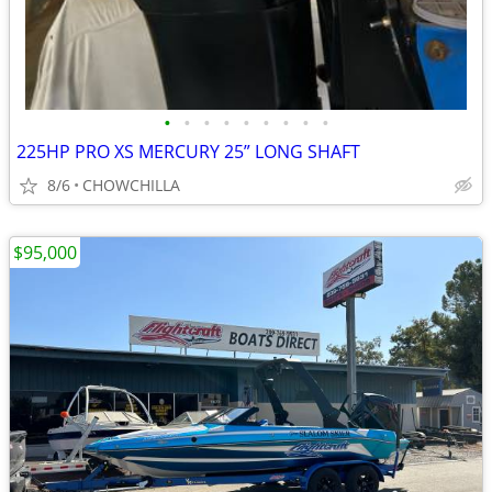
•
•
•
•
•
•
•
•
•
225HP PRO XS MERCURY 25” LONG SHAFT
8/6
CHOWCHILLA
$95,000