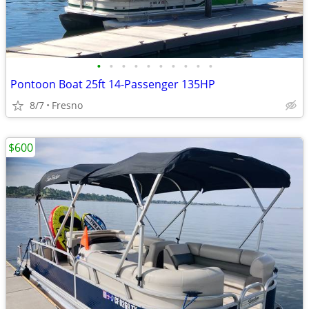
•
•
•
•
•
•
•
•
•
•
Pontoon Boat 25ft 14-Passenger 135HP
8/7
Fresno
$600