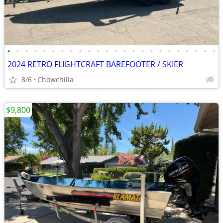
•
•
•
•
•
•
•
•
•
•
•
•
•
•
•
•
•
•
•
•
•
•
•
•
2024 RETRO FLIGHTCRAFT BAREFOOTER / SKIER
8/6
Chowchilla
$9,800