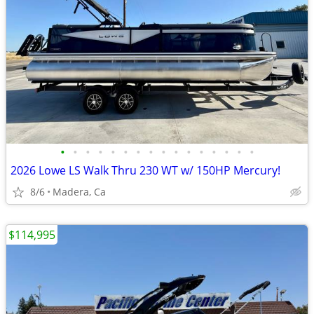
•
•
•
•
•
•
•
•
•
•
•
•
•
•
•
•
2026 Lowe LS Walk Thru 230 WT w/ 150HP Mercury!
8/6
Madera, Ca
$114,995