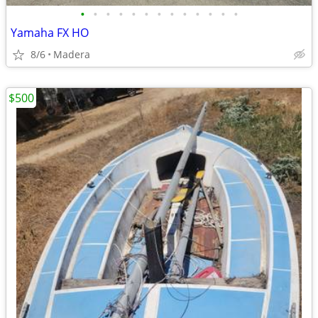
•
•
•
•
•
•
•
•
•
•
•
•
•
Yamaha FX HO
8/6
Madera
$500