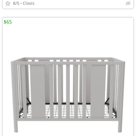
8/5
Clovis
$65