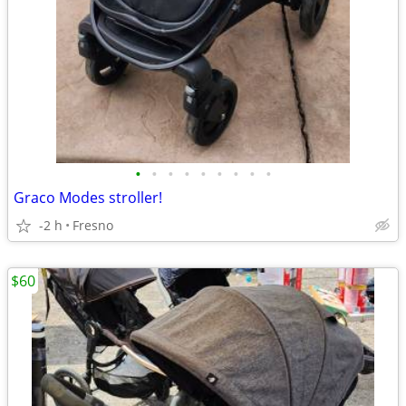
•
•
•
•
•
•
•
•
•
Graco Modes stroller!
-2 h
Fresno
$60