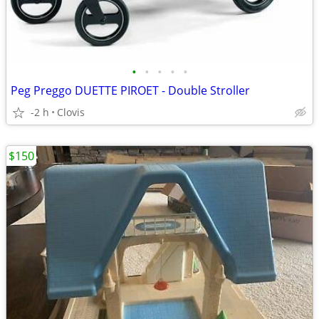
•
•
•
•
•
Peg Preggo DUETTE PIROET - Double Stroller
-2 h
Clovis
$150