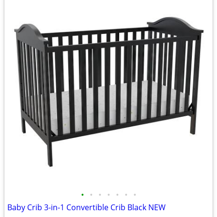
•
•
•
•
•
•
•
Baby Crib 3-in-1 Convertible Crib Black NEW