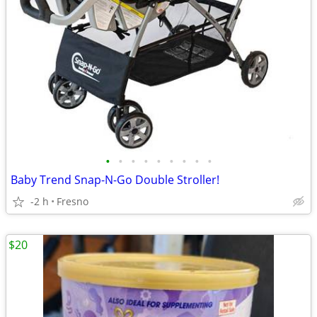
•
•
•
•
•
•
•
•
•
Baby Trend Snap-N-Go Double Stroller!
-2 h
Fresno
$20