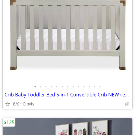
•
•
•
•
•
•
•
•
•
•
•
•
•
Crib Baby Toddler Bed 5-in-1 Convertible Crib NEW ret $409
8/6
Clovis
$125