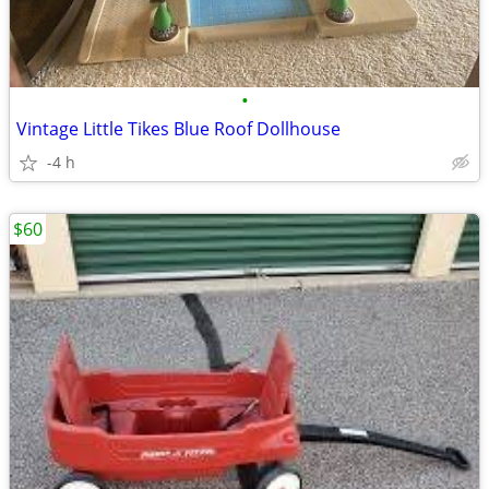
•
Vintage Little Tikes Blue Roof Dollhouse
-4 h
$60