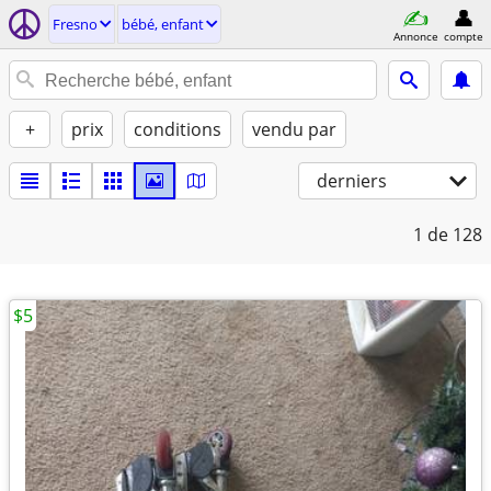
Fresno
bébé, enfant
Annonce
compte
+
prix
conditions
vendu par
derniers
1
de 128
$5