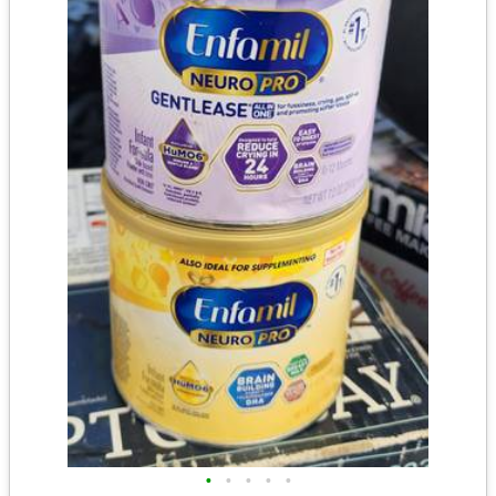
•
•
•
•
•