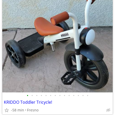
•
•
•
•
•
•
•
•
•
•
•
•
•
•
KRIDDO Toddler Tricycle!
-58 min
Fresno