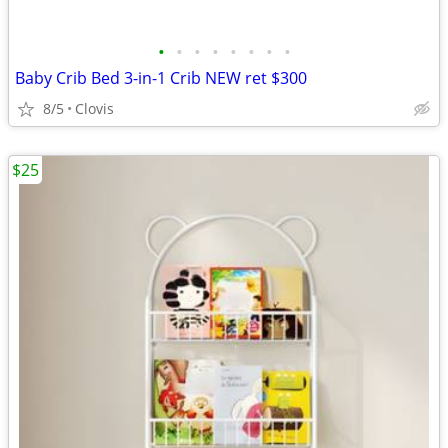
•
•
•
•
•
•
•
•
Baby Crib Bed 3-in-1 Crib NEW ret $300
8/5
Clovis
$25