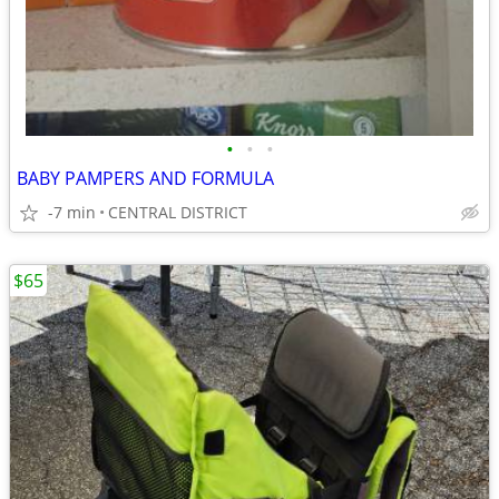
•
•
•
BABY PAMPERS AND FORMULA
-7 min
CENTRAL DISTRICT
$65