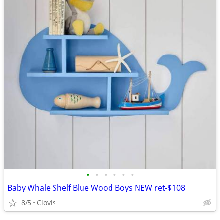
•
•
•
•
•
•
Baby Whale Shelf Blue Wood Boys NEW ret-$108
8/5
Clovis