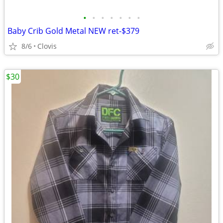
•
•
•
•
•
•
•
Baby Crib Gold Metal NEW ret-$379
8/6
Clovis
$30