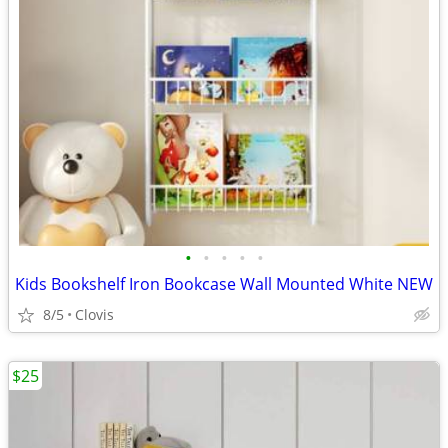
•
•
•
•
•
Kids Bookshelf Iron Bookcase Wall Mounted White NEW
8/5
Clovis
$25