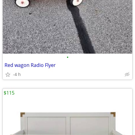
•
Red wagon Radio Flyer
-4 h
$115