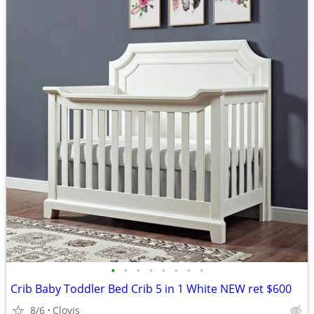
•
•
•
•
•
•
•
•
Crib Baby Toddler Bed Crib 5 in 1 White NEW ret $600
8/6
Clovis