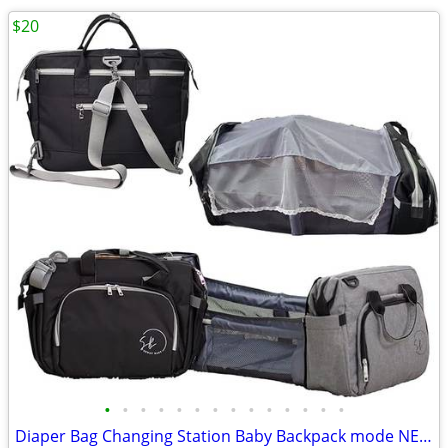
$20
•
•
•
•
•
•
•
•
•
•
•
•
•
•
Diaper Bag Changing Station Baby Backpack mode NEW