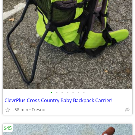
•
•
•
•
•
•
•
ClevrPlus Cross Country Baby Backpack Carrier!
-58 min
Fresno
$45