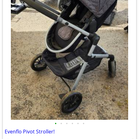
•
•
•
•
•
•
Evenflo Pivot Stroller!