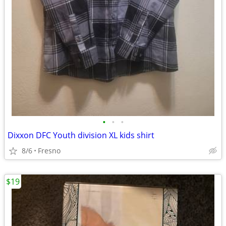
•
•
•
Dixxon DFC Youth division XL kids shirt
8/6
Fresno
$19