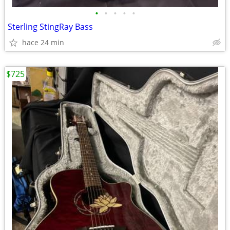
•
•
•
•
•
Sterling StingRay Bass
hace 24 min
$725