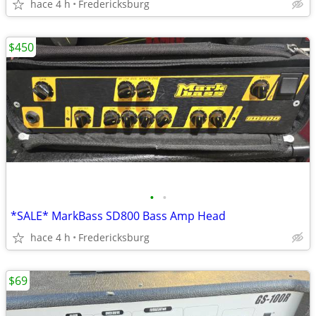
hace 4 h
Fredericksburg
$450
•
•
*SALE* MarkBass SD800 Bass Amp Head
hace 4 h
Fredericksburg
$69