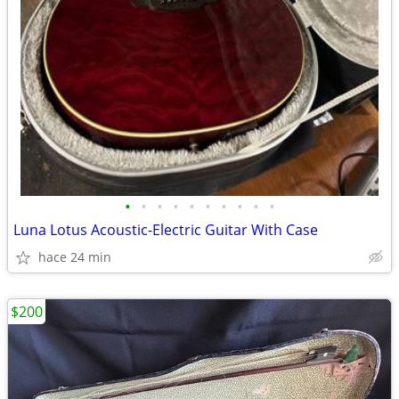
•
•
•
•
•
•
•
•
•
•
Luna Lotus Acoustic-Electric Guitar With Case
hace 24 min
$200