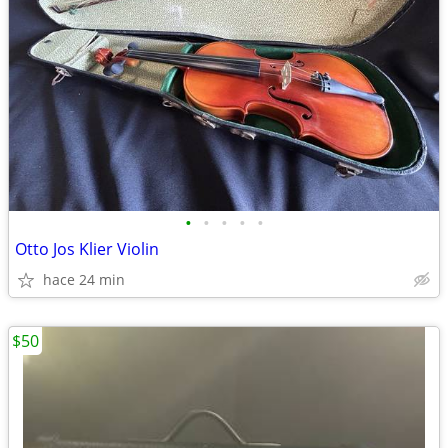
•
•
•
•
•
Otto Jos Klier Violin
hace 24 min
$50