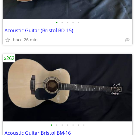
•
•
•
•
•
Acoustic Guitar (Bristol BD-15)
hace 26 min
$262
•
•
•
•
•
•
•
Acoustic Guitar Bristol BM-16