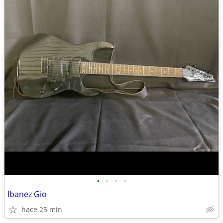
•
•
•
•
Ibanez Gio
hace 25 min