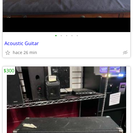
•
•
•
•
•
Acoustic Guitar
hace 26 min
$300