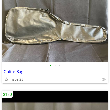
•
•
•
Guitar Bag
hace 25 min
$180