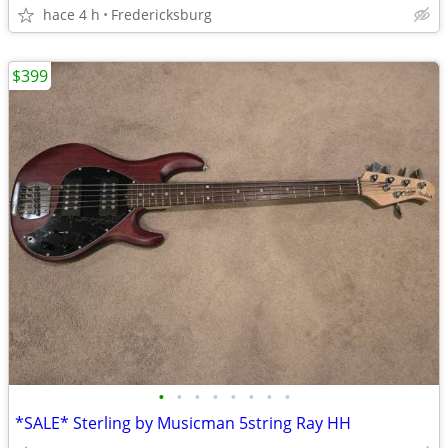
hace 4 h
Fredericksburg
$399
•
•
•
•
•
•
•
•
*SALE* Sterling by Musicman 5string Ray HH