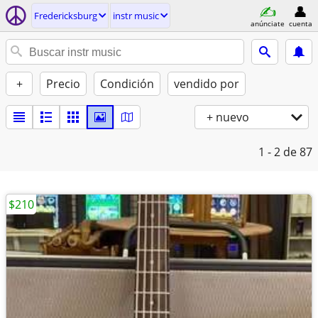
Fredericksburg
instr music
anúnciate
cuenta
+
Precio
Condición
vendido por
+ nuevo
1 - 2
de 87
$210