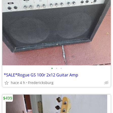
•
•
•
*SALE*Rogue GS 100r 2x12 Guitar Amp
hace 4 h
Fredericksburg
$499