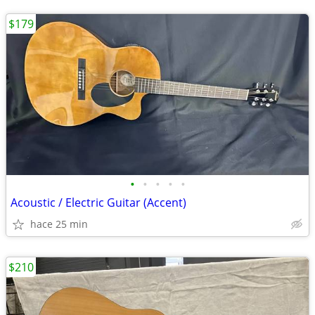
$179
•
•
•
•
•
Acoustic / Electric Guitar (Accent)
hace 25 min
$210