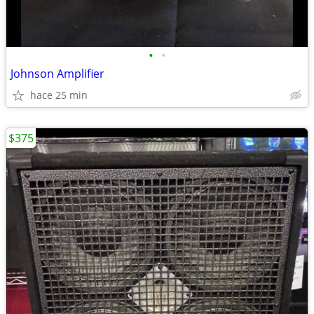
•
•
Johnson Amplifier
hace 25 min
$375