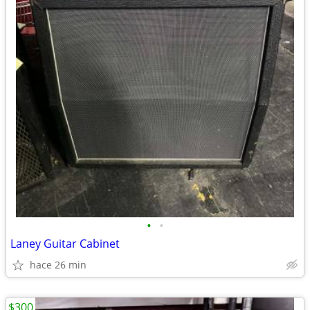
•
•
Laney Guitar Cabinet
hace 26 min
$300