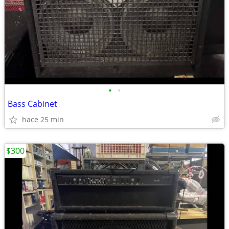
•
•
Bass Cabinet
hace 25 min
$300