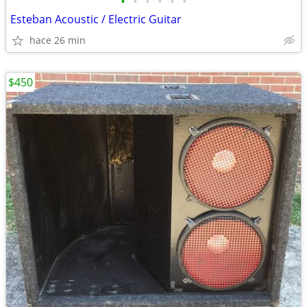
•
•
•
•
•
•
Esteban Acoustic / Electric Guitar
hace 26 min
$450