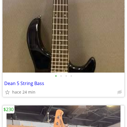
•
•
•
•
Dean 5 String Bass
hace 24 min
$230