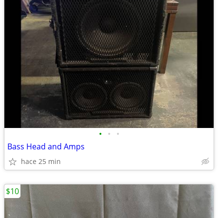
•
•
•
Bass Head and Amps
hace 25 min
$10