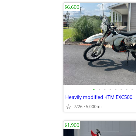
$6,600
•
•
•
•
•
•
•
•
Heavily modified KTM EXC500
7/26
5,000mi
$1,900