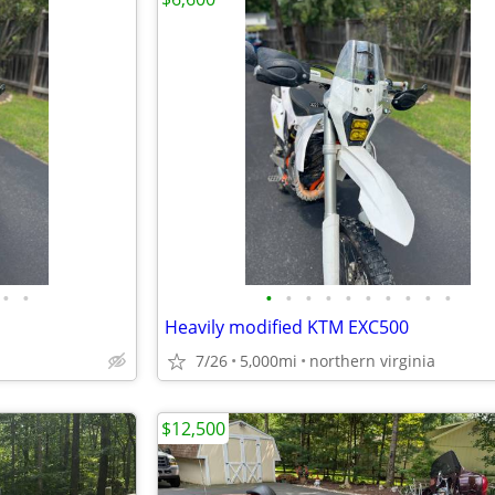
•
•
•
•
•
•
•
•
•
•
•
•
Heavily modified KTM EXC500
7/26
5,000mi
northern virginia
$12,500