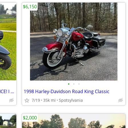
$6,150
•
•
•
2015 Yamaha 50cc scooter. ZUMA. So NICE! I can deliver :)
1998 Harley-Davidson Road King Classic
7/19
35k mi
Spotsylvania
$2,000