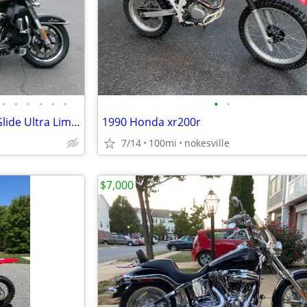
•
•
•
•
•
•
•
•
2019 Harley-Davidson Electra Glide Ultra Limited (FLHTK) – 16,619 mi.
1990 Honda xr200r
7/14
100mi
nokesville
$7,000