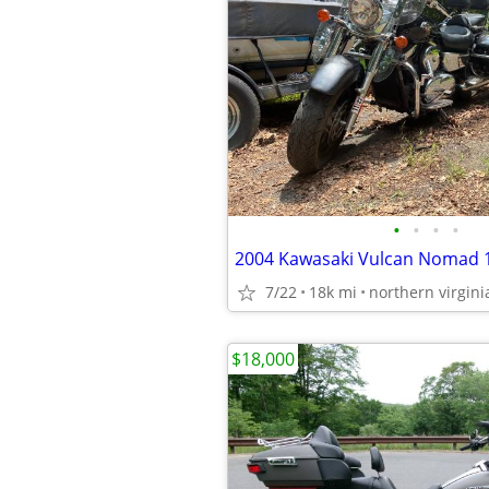
•
•
•
•
2004 Kawasaki Vulcan Nomad 
7/22
18k mi
northern virgini
$18,000