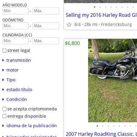
AÑO MODELO
•
•
•
•
•
•
•
•
-
Selling my 2016 Harley Road Gl
ODÓMETRO
8/4
28k mi
Fredericksburg
-
CILINDRADA (CC)
-
$6,800
street legal
transmisión
motor
Tipo
estado título
Condición
se acepta criptomoneda
entrega disponible
•
•
•
•
•
•
•
•
idioma de la publicación
2007 Harley RoadKing Classic.