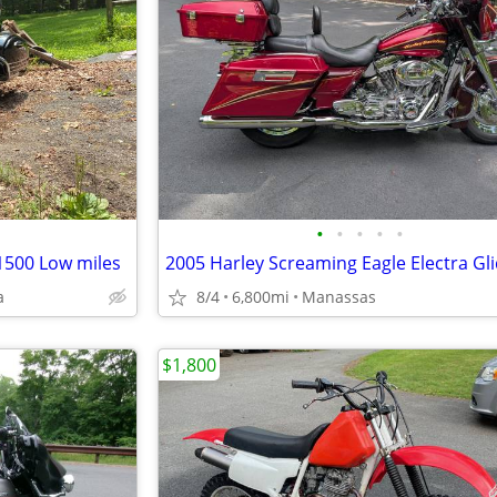
•
•
•
•
•
1500 Low miles
2005 Harley Screaming Eagle Electra Gl
a
8/4
6,800mi
Manassas
$1,800