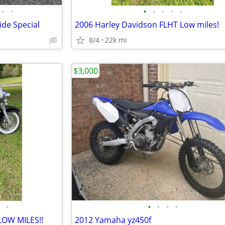
•
•
•
•
•
•
•
ide Special
2006 Harley Davidson FLHT Low miles!
8/4
22k mi
$3,000
•
•
•
•
•
 LOW MILES!!
2012 Yamaha yz450f