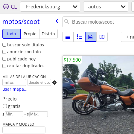
CL
Fredericksburg
autos
motos/​scoot
todo
Propie
Distrib
+ n
buscar solo títulos
anuncio con foto
publicado hoy
$17,500
ocultar duplicados
MILLAS DE LA UBICACIÓN

usar mapa...
Precio
gratis
$
– $
MARCA Y MODELO