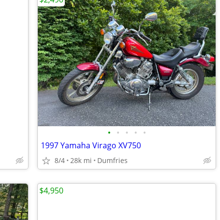
•
•
•
•
•
1997 Yamaha Virago XV750
8/4
28k mi
Dumfries
$4,950