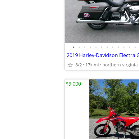
•
•
•
•
•
•
•
•
•
•
•
•
8/2
17k mi
northern virginia
$9,000