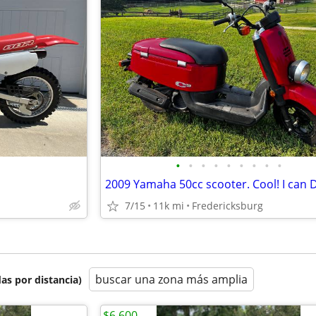
•
•
•
•
•
•
•
•
•
7/15
11k mi
Fredericksburg
buscar una zona más amplia
as por distancia)
$6,600