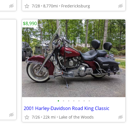
7/28
8,770mi
Fredericksburg
$8,990
•
•
•
•
•
•
•
2001 Harley-Davidson Road King Classic
7/26
22k mi
Lake of the Woods