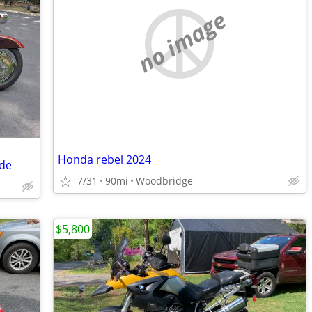
no image
Honda rebel 2024
ide
7/31
90mi
Woodbridge
$5,800