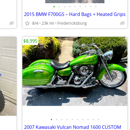
•
•
•
•
•
•
•
•
•
2015 BMW F700GS – Hard Bags + Heated Grips
8/4
23k mi
Fredericksburg
$8,995
•
•
•
•
•
•
•
•
•
•
2007 Kawasaki Vulcan Nomad 1600 CUSTOM