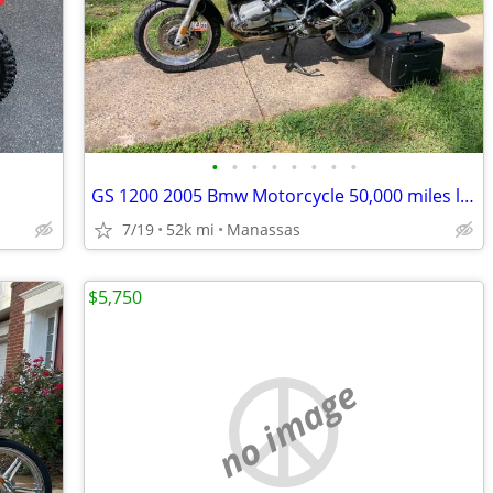
•
•
•
•
•
•
•
•
GS 1200 2005 Bmw Motorcycle 50,000 miles low
7/19
52k mi
Manassas
$5,750
no image