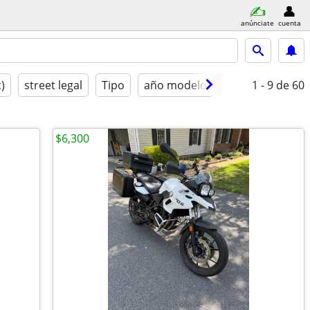
anúnciate
cuenta
c)
street legal
Tipo
año modelo
Condición
1 - 9
de 60
$6,300