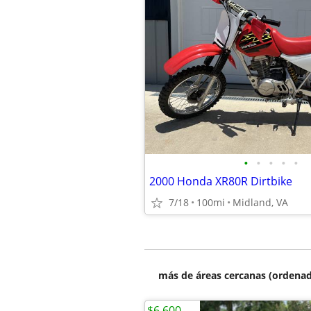
•
•
•
•
•
2000 Honda XR80R Dirtbike
7/18
100mi
Midland, VA
más de áreas cercanas (ordenad
$6,600