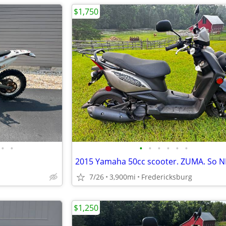
$1,750
•
•
•
•
•
•
•
•
7/26
3,900mi
Fredericksburg
$1,250