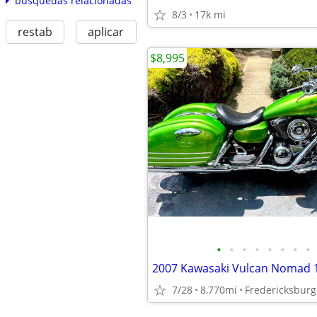
búsquedas relacionadas
8/3
17k mi
restab
aplicar
$8,995
•
•
•
•
•
•
•
•
2007 Kawasaki Vulcan Nomad
7/28
8,770mi
Fredericksburg