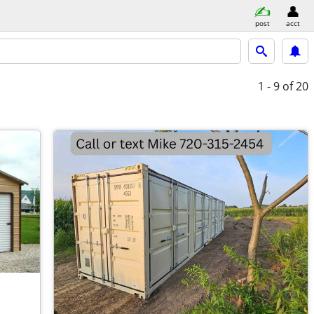
post
acct
1 - 9
of 20