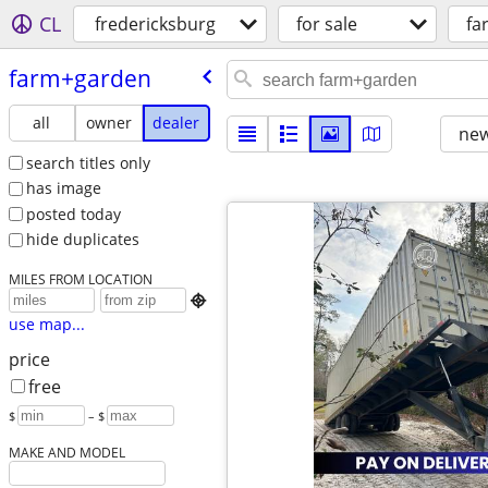
CL
fredericksburg
for sale
fa
farm+garden
all
owner
dealer
new
search titles only
has image
posted today
hide duplicates
MILES FROM LOCATION

use map...
price
free
$
– $
MAKE AND MODEL