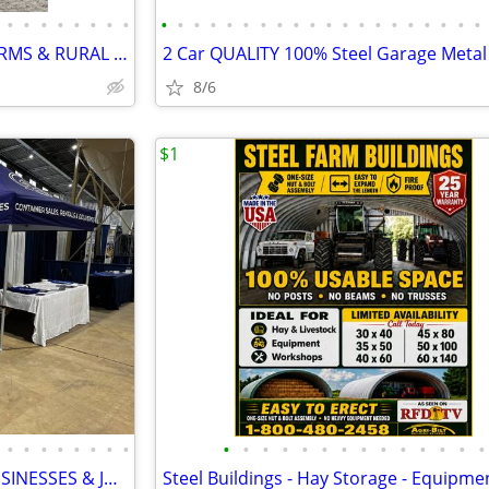
•
•
•
•
•
•
•
•
•
•
•
•
•
•
•
•
•
•
•
•
•
•
•
•
•
•
•
•
SHIPPING CONTAINERS FOR FARMS & RURAL PROPERTIES 571-727-3468
8/6
$1
•
•
•
•
•
•
•
•
•
•
•
•
•
•
•
•
•
•
•
•
•
•
SHIPPING CONTAINERS FOR BUSINESSES & JOB SITES 571-727-3468