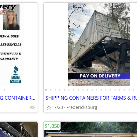
•
•
•
•
•
•
•
•
•
•
•
•
•
•
•
•
•
•
•
•
•
SHIPPING CONTAINER/SHIPPING CONTAINERS/CONEX/SEA BOXES WITH DELIVERY
7/23
Fredericksburg
$1,050