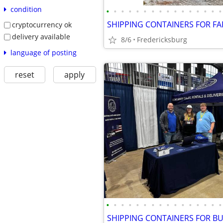
condition
•
•
•
•
•
•
•
•
•
•
•
•
•
•
•
•
cryptocurrency ok
delivery available
8/6
Fredericksburg
language of posting
reset
apply
•
•
•
•
•
•
•
•
•
•
•
•
•
•
•
•