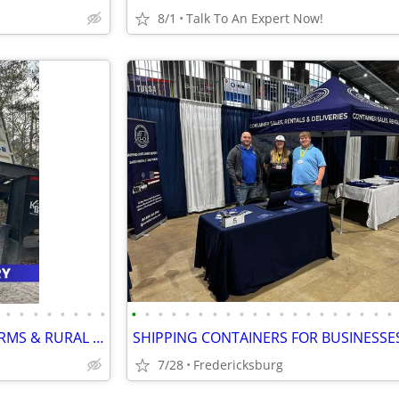
8/1
Talk To An Expert Now!
•
•
•
•
•
•
•
•
•
•
•
•
•
•
•
•
•
•
•
•
•
•
•
•
•
•
•
•
SHIPPING CONTAINERS FOR FARMS & RURAL PROPERTIES 571-727-3468
7/28
Fredericksburg