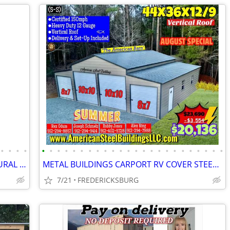
•
•
•
•
•
•
•
•
•
•
•
•
•
•
•
•
•
•
•
•
•
•
•
•
•
•
•
•
SHIPPING CONTAINERS FOR FARMS & RURAL PROPERTIES (385) 446-6148
METAL BUILDINGS CARPORT RV COVER STEEL GARAGE METAL BUILDING POLE BARN
7/21
FREDERICKSBURG