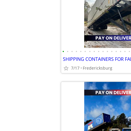
•
•
•
•
•
•
•
•
•
•
•
•
•
•
•
•
7/17
Fredericksburg