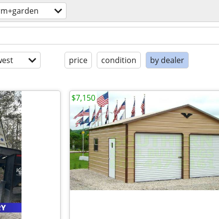
rm+garden
est
price
condition
by dealer
$7,150