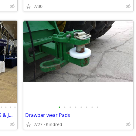
7/30
•
•
•
•
•
•
•
•
•
•
•
•
SHIPPING CONTAINERS FOR BUSINESSES & JOB SITES (385) 446-6148
Drawbar wear Pads
7/27
Kindred