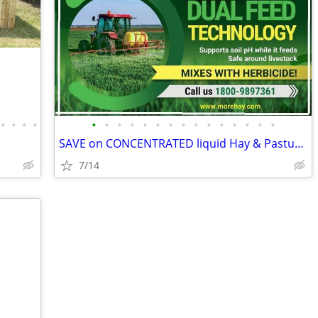
•
•
•
•
•
•
•
•
•
•
•
•
•
•
•
•
•
•
•
SAVE on CONCENTRATED liquid Hay & Pasture Fertilizer!
7/14