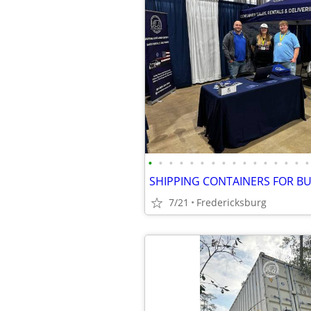
•
•
•
•
•
•
•
•
•
•
•
•
•
•
•
•
7/21
Fredericksburg