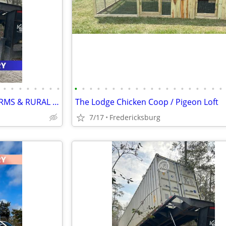
•
•
•
•
•
•
•
•
•
•
•
•
•
•
•
•
•
•
•
•
•
•
•
•
•
•
•
•
SHIPPING CONTAINERS FOR FARMS & RURAL PROPERTIES (385) 446-6148
The Lodge Chicken Coop / Pigeon Loft
7/17
Fredericksburg