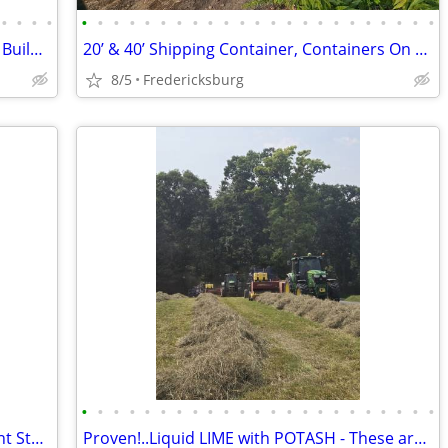
•
•
•
•
•
•
•
•
•
•
•
•
•
•
•
•
•
•
•
•
•
•
•
•
•
•
•
2 Car QUALITY 100% Steel Garage Metal Building Equipment Storage Shed
20’ & 40’ Shipping Container, Containers On Sale!! 720-315-2454
8/5
Fredericksburg
•
•
•
•
•
•
•
•
•
•
•
•
•
•
•
•
•
•
•
•
•
•
•
Steel Buildings - Hay Storage - Equipment Storage - Grain Storage
Proven!..Liquid LIME with POTASH - These are the results you'll get!!