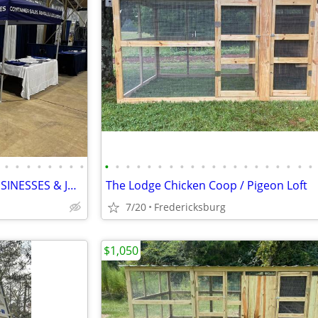
•
•
•
•
•
•
•
•
•
•
•
•
•
•
•
•
•
•
•
•
•
•
•
•
•
•
•
•
SHIPPING CONTAINERS FOR BUSINESSES & JOB SITES (385) 446-6148
The Lodge Chicken Coop / Pigeon Loft
7/20
Fredericksburg
$1,050