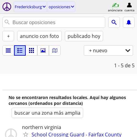
Fredericksburg
oposiciones
anúnciate
cuenta
+
anuncio con foto
publicado hoy
+ nuevo
1 - 5
de 5
No se encontraron resultados locales. Aquí hay algunos
cercanos (ordenados por distancia)
buscar una zona más amplia
northern virginia
School Crossing Guard - Fairfax County