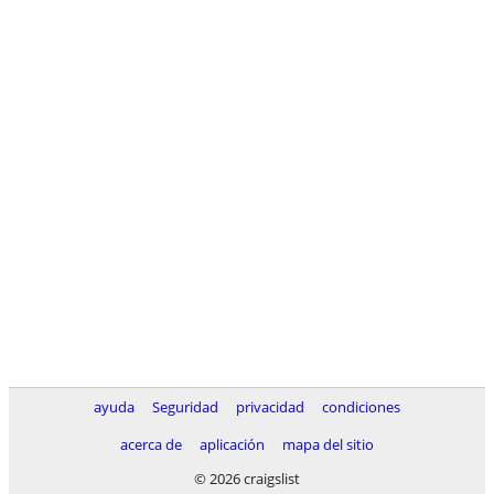
ayuda
Seguridad
privacidad
condiciones
acerca de
aplicación
mapa del sitio
© 2026 craigslist