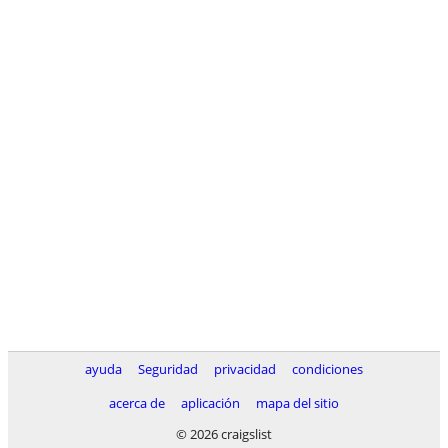
ayuda
Seguridad
privacidad
condiciones
acerca de
aplicación
mapa del sitio
© 2026 craigslist