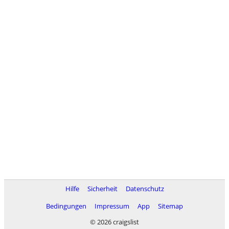
Hilfe
Sicherheit
Datenschutz
Bedingungen
Impressum
App
Sitemap
© 2026 craigslist