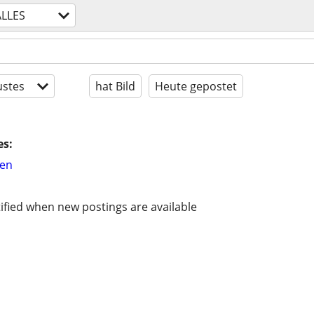
ALLES
stes
hat Bild
Heute gepostet
es:
hen
ified when new postings are available