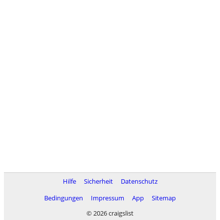
Hilfe
Sicherheit
Datenschutz
Bedingungen
Impressum
App
Sitemap
© 2026 craigslist