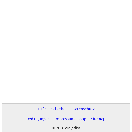
Hilfe
Sicherheit
Datenschutz
Bedingungen
Impressum
App
Sitemap
© 2026 craigslist