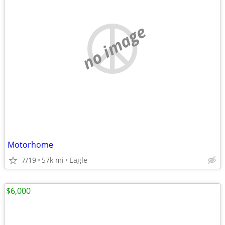
no image
Motorhome
7/19
57k mi
Eagle
$6,000