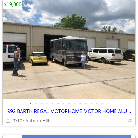
$19,000
•
•
•
•
•
•
•
•
•
•
•
•
•
•
•
1992 BARTH REGAL MOTORHOME MOTOR HOME ALUMNIUM
7/10
Auburn Hills