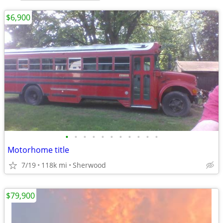
$6,900
•
•
•
•
•
•
•
•
•
•
•
Motorhome title
7/19
118k mi
Sherwood
$79,900