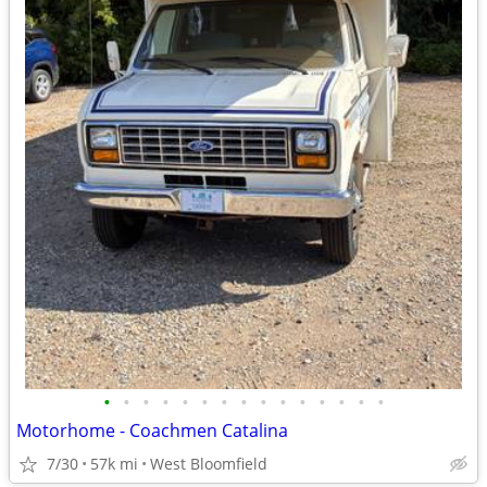
•
•
•
•
•
•
•
•
•
•
•
•
•
•
•
Motorhome - Coachmen Catalina
7/30
57k mi
West Bloomfield