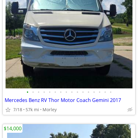
•
•
•
•
•
•
•
•
•
•
•
•
•
•
•
•
Mercedes Benz RV Thor Motor Coach Gemini 2017
7/18
57k mi
Morley
$14,000