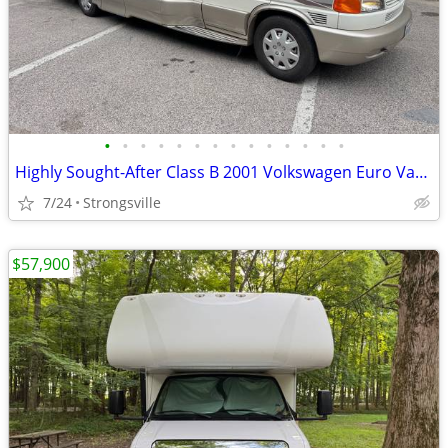
•
•
•
•
•
•
•
•
•
•
•
•
•
•
Highly Sought-After Class B 2001 Volkswagen Euro Van Winnebago Rialta
7/24
Strongsville
$57,900