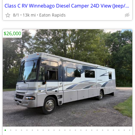
Class C RV Winnebago Diesel Camper 24D View (Jeep/Tow Package Option)
8/1
13k mi
Eaton Rapids
$26,000
•
•
•
•
•
•
•
•
•
•
•
•
•
•
•
•
•
•
•
•
•
•
•
•