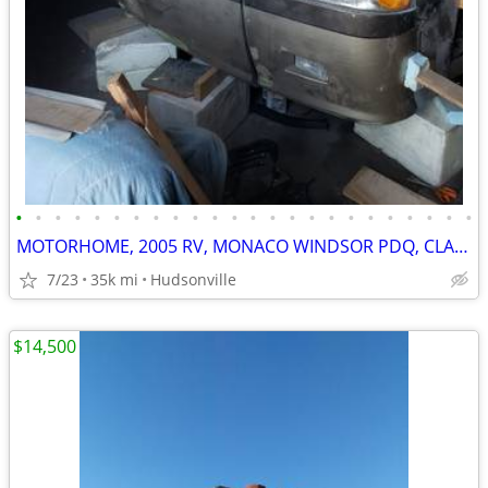
•
•
•
•
•
•
•
•
•
•
•
•
•
•
•
•
•
•
•
•
•
•
•
•
MOTORHOME, 2005 RV, MONACO WINDSOR PDQ, CLASS A
7/23
35k mi
Hudsonville
$14,500