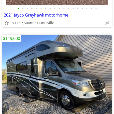
•
•
•
•
•
•
•
•
•
•
•
•
•
•
•
•
•
•
2021 Jayco Greyhawk motorhome
7/17
7,500mi
Huntsville
$119,000