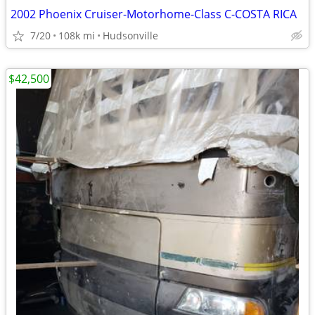
2002 Phoenix Cruiser-Motorhome-Class C-COSTA RICA
7/20
108k mi
Hudsonville
$42,500