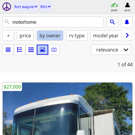
fort wayne
RVs
post
acct
+
price
by owner
rv type
model year
con
relevance
1
of 44
$27,000