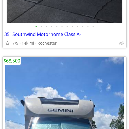
•
•
•
•
•
•
•
•
•
•
•
•
35" Southwind Motorhome Class A-
7/9
14k mi
Rochester
$68,500