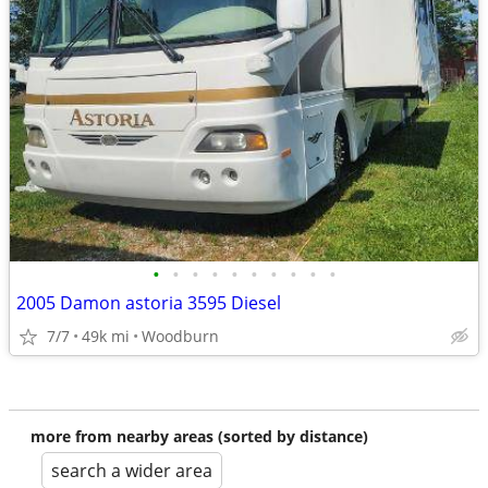
•
•
•
•
•
•
•
•
•
•
2005 Damon astoria 3595 Diesel
7/7
49k mi
Woodburn
more from nearby areas (sorted by distance)
search a wider area