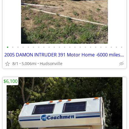
•
•
•
•
•
•
•
•
•
•
•
•
•
•
•
•
•
•
•
•
•
•
•
2005 DAMON INTRUDER 391 Motor Home -6000 miles- REPAIRABLE RV Camper
8/1
5,006mi
Hudsonville
$6,100