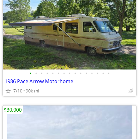
•
•
•
•
•
•
•
•
•
•
•
•
•
•
•
1986 Pace Arrow Motorhome
7/10
90k mi
$30,000