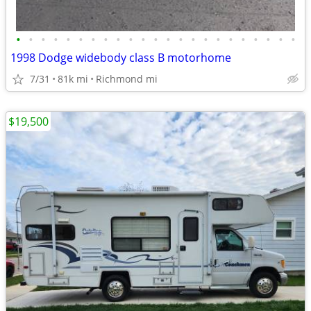
•
•
•
•
•
•
•
•
•
•
•
•
•
•
•
•
•
•
•
•
•
•
•
1998 Dodge widebody class B motorhome
7/31
81k mi
Richmond mi
$19,500