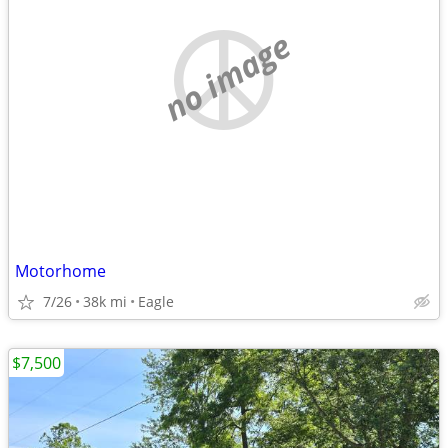
no image
Motorhome
7/26
38k mi
Eagle
$7,500