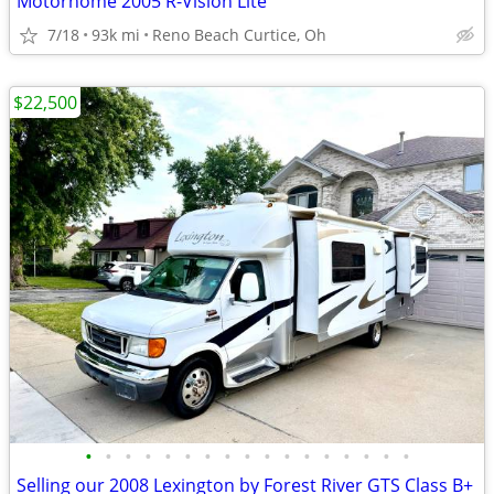
Motorhome 2005 R-Vision Lite
7/18
93k mi
Reno Beach Curtice, Oh
$22,500
•
•
•
•
•
•
•
•
•
•
•
•
•
•
•
•
•
Selling our 2008 Lexington by Forest River GTS Class B+