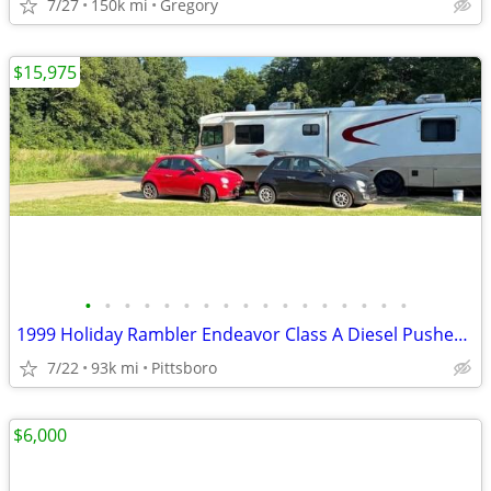
7/27
150k mi
Gregory
$15,975
•
•
•
•
•
•
•
•
•
•
•
•
•
•
•
•
•
1999 Holiday Rambler Endeavor Class A Diesel Pusher loaded RV
7/22
93k mi
Pittsboro
$6,000