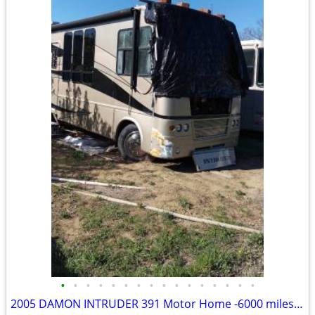
•
•
•
•
•
•
•
•
•
•
•
•
•
•
•
•
2005 DAMON INTRUDER 391 Motor Home -6000 miles- REPAIRABLE RV Camper