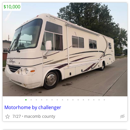
$10,000
•
•
•
•
•
•
•
•
•
•
•
•
•
•
•
•
Motorhome by challenger
7/27
macomb county