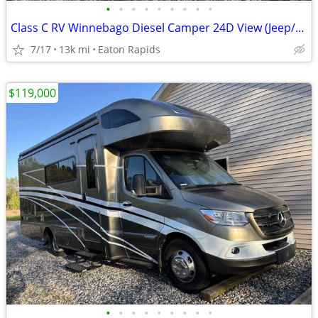
•
•
•
•
•
•
•
•
•
Class C RV Winnebago Diesel Camper 24D View (Jeep/Tow Package Option)
7/17
13k mi
Eaton Rapids
$119,000
•
•
•
•
•
•
•
•
•