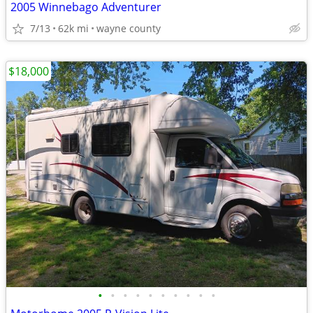
2005 Winnebago Adventurer
7/13
62k mi
wayne county
$18,000
•
•
•
•
•
•
•
•
•
•