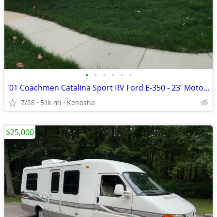
•
•
•
•
•
•
'01 Coachmen Catalina Sport RV Ford E-350 - 23' Motorhome
7/28
51k mi
Kenosha
$25,000