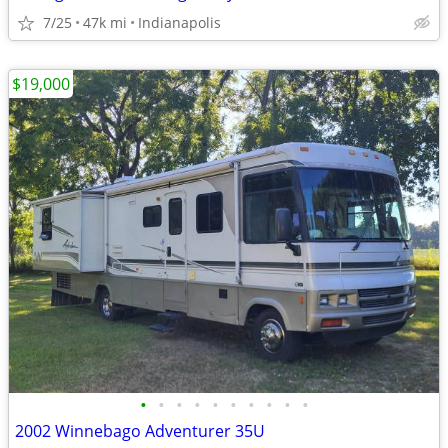
7/25
47k mi
Indianapolis
$19,000
•
•
•
•
•
•
•
•
•
•
2002 Winnebago Adventurer 35U