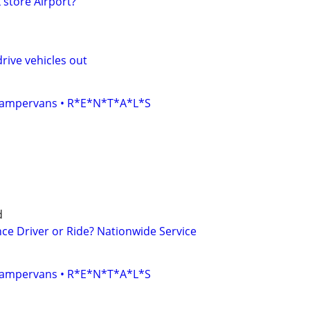
 store Airport?
rive vehicles out
• Campervans • R*E*N*T*A*L*S
d
ce Driver or Ride? Nationwide Service
• Campervans • R*E*N*T*A*L*S