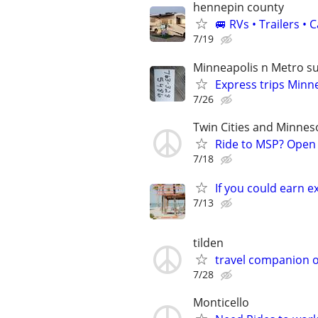
hennepin county
🚐 RVs • Trailers 
7/19
Minneapolis n Metro s
Express trips Minn
7/26
Twin Cities and Minnes
Ride to MSP? Open
7/18
If you could earn 
7/13
tilden
travel companion o
7/28
Monticello