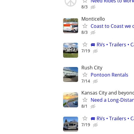
Need Rides to work
8/3
Monticello
Coast to Coast we d
8/3
🚐 RVs • Trailers 
7/19
Rush City
Pontoon Rentals
7/14
Kansas City and beyon
Need a Long-Distan
8/1
🚐 RVs • Trailers 
7/19