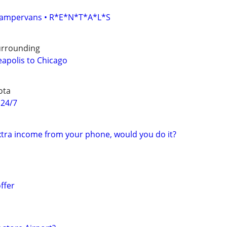
• Campervans • R*E*N*T*A*L*S
urrounding
eapolis to Chicago
ota
 24/7
extra income from your phone, would you do it?
ffer