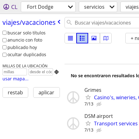
CL
Fort Dodge
servicios
viaje
viajes/​vacaciones
buscar solo títulos
+ n
anuncio con foto
publicado hoy
ocultar duplicados
MILLAS DE LA UBICACIÓN

No se encontraron resultados lo
usar mapa...
Grimes
restab
aplicar
Casino's, wineries,
7/13
DSM airport
Transport services
7/13