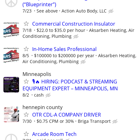
(“Blueprinter”)
7/23
See above
Action Auto Body, LLC
Commercial Construction Insulator
7/18
$22.0 to $35.0 per hour
Aksarben Heating, Air
Conditioning, Plumbing
In-Home Sales Professional
8/5
$100000 to $200000 per year
Aksarben Heating,
Air Conditioning, Plumbing
Minneapolis
🎙️🔥 HIRING: PODCAST & STREAMING
EQUIPMENT EXPERT – MINNEAPOLIS, MN
8/2
cash
hennepin county
OTR CDL-A COMPANY DRIVER
7/30
$0.75 CPM or 30%
Briga Transport
Arcade Room Tech