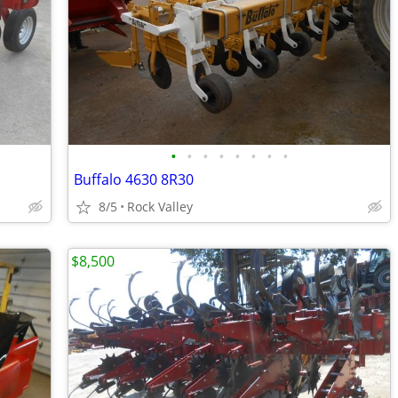
•
•
•
•
•
•
•
•
Buffalo 4630 8R30
8/5
Rock Valley
$8,500