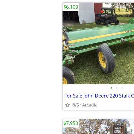
$6,100
•
•
•
For Sale John Deere 220 Stalk
8/5
Arcadia
$7,950