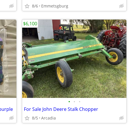
8/6
Emmetsgburg
$6,100
•
•
•
purple
For Sale John Deere Stalk Chopper
8/5
Arcadia