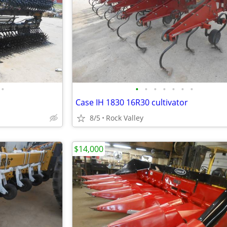
•
•
•
•
•
•
•
•
Case IH 1830 16R30 cultivator
8/5
Rock Valley
$14,000