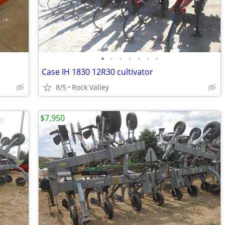
•
•
•
•
•
•
•
Case IH 1830 12R30 cultivator
8/5
Rock Valley
$7,950