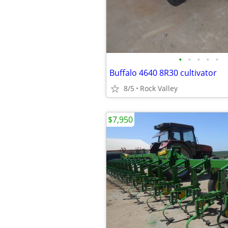
•
•
•
•
•
Buffalo 4640 8R30 cultivator
8/5
Rock Valley
$7,950