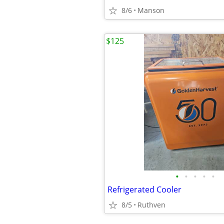
8/6
Manson
$125
•
•
•
•
•
Refrigerated Cooler
8/5
Ruthven