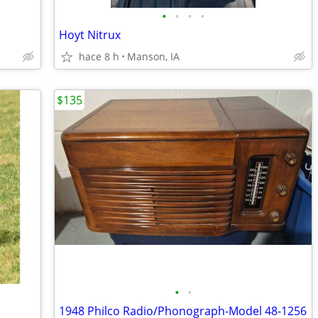
•
•
•
•
Hoyt Nitrux
hace 8 h
Manson, IA
$135
•
•
1948 Philco Radio/Phonograph-Model 48-1256