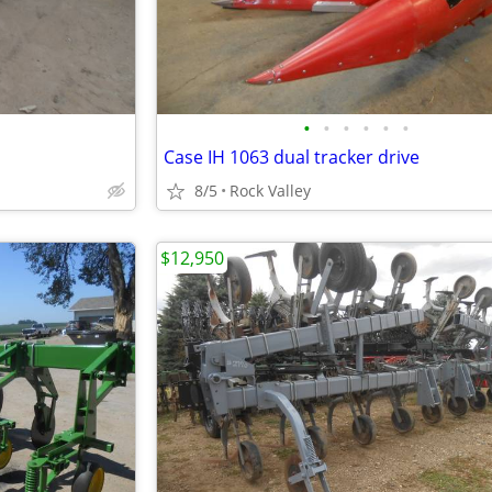
•
•
•
•
•
•
Case IH 1063 dual tracker drive
8/5
Rock Valley
$12,950