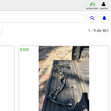
anúnciate
cuenta
1 - 9
de 461
$300