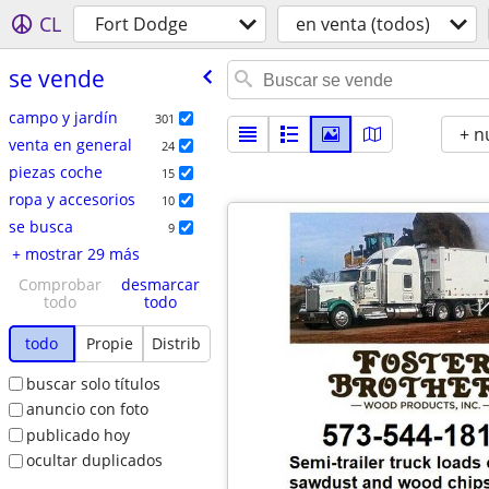
CL
Fort Dodge
en venta (todos)
se vende
campo y jardín
301
+ n
venta en general
24
piezas coche
15
ropa y accesorios
10
se busca
9
+ mostrar 29 más
Comprobar
desmarcar
todo
todo
todo
Propie
Distrib
buscar solo títulos
anuncio con foto
publicado hoy
ocultar duplicados