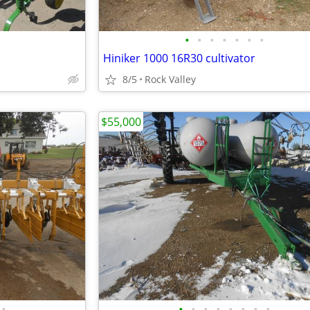
•
•
•
•
•
•
•
Hiniker 1000 16R30 cultivator
8/5
Rock Valley
$55,000
•
•
•
•
•
•
•
•
•