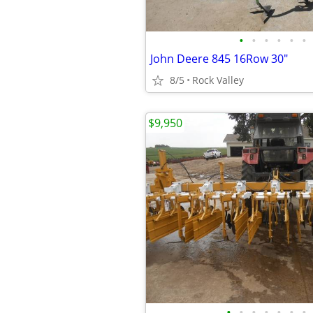
•
•
•
•
•
•
John Deere 845 16Row 30"
8/5
Rock Valley
$9,950
•
•
•
•
•
•
•