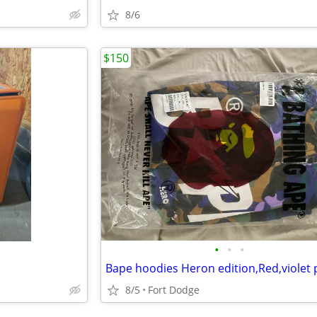
8/6
$150
•
•
•
Bape hoodies Heron edition,Red,violet 
8/5
Fort Dodge