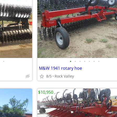
•
•
•
•
•
•
•
•
M&W 1941 rotary hoe
8/5
Rock Valley
$10,950