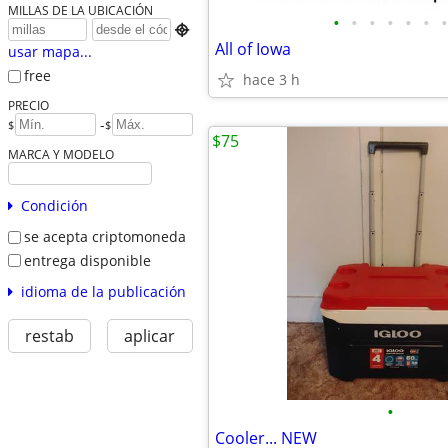
MILLAS DE LA UBICACIÓN
•
•
•
•
•
•
•

All of Iowa
usar mapa...
free
hace 3 h
PRECIO
-
$
$
$75
MARCA Y MODELO
Condición
se acepta criptomoneda
entrega disponible
idioma de la publicación
restab
aplicar
•
Cooler... NEW