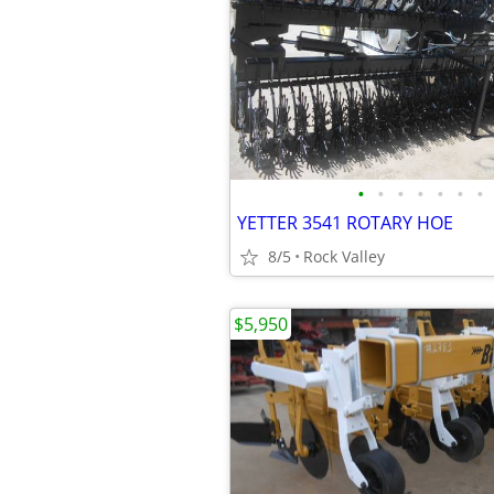
•
•
•
•
•
•
•
YETTER 3541 ROTARY HOE
8/5
Rock Valley
$5,950