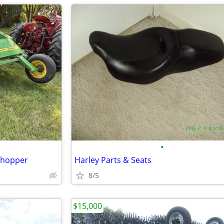
•
 Chopper
Harley Parts & Seats
8/5
$15,000