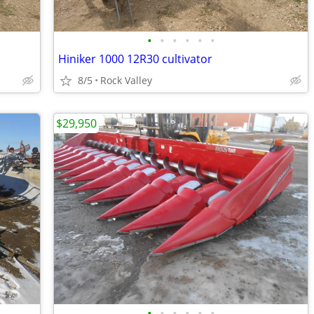
•
•
•
•
•
•
Hiniker 1000 12R30 cultivator
8/5
Rock Valley
$29,950
•
•
•
•
•
•