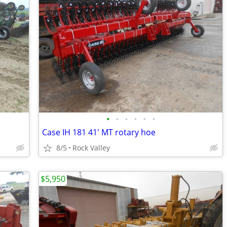
•
•
•
•
•
•
Case IH 181 41' MT rotary hoe
8/5
Rock Valley
$5,950