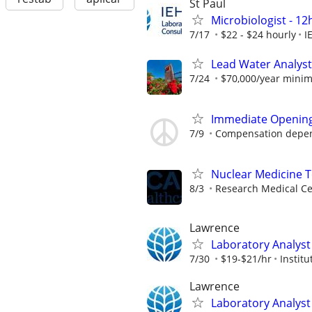
St Paul
Microbiologist - 12h
7/17
$22 - $24 hourly
I
Lead Water Analyst
7/24
$70,000/year mini
Immediate Opening 
7/9
Compensation depen
Nuclear Medicine 
8/3
Research Medical Ce
Lawrence
Laboratory Analyst 
7/30
$19-$21/hr
Instit
Lawrence
Laboratory Analyst