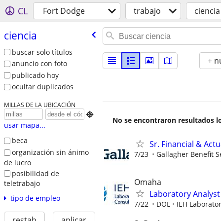
CL
Fort Dodge
trabajo
ciencia
ciencia
buscar solo títulos
+ n
anuncio con foto
publicado hoy
ocultar duplicados
MILLAS DE LA UBICACIÓN

No se encontraron resultados lo
usar mapa...
beca
Sr. Financial & Act
organización sin ánimo
7/23
Gallagher Benefit S
de lucro
posibilidad de
Omaha
teletrabajo
Laboratory Analyst 
tipo de empleo
7/22
DOE
IEH Laborato
restab
aplicar