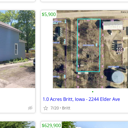
$5,900
•
1.0 Acres Britt, Iowa - 2244 Elder Ave
7/20
Britt
$629,900