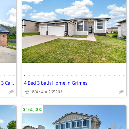
•
•
•
•
•
•
•
•
•
•
•
•
•
•
•
•
•
•
•
•
•
•
•
•
•
•
Privacy Fenced Acreage / Solar System / 3 Car Garage/ 2 Charging Stat
4 Bed 3 bath Home in Grimes
8/4
4br
2652ft
2
$160,000