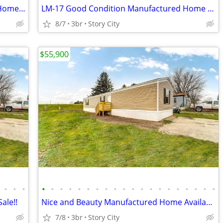
LM-24 Pet-Friendly New Manufactured Home Available for Sale!!
LM-17 Good Condition Manufactured Home Available for Sale!!
8/7
3br
Story City
$55,900
•
•
•
•
•
•
•
•
•
•
•
•
•
•
•
•
•
•
•
•
•
•
•
ale!!
Nice and Beauty Manufactured Home Available for Sale!!
7/8
3br
Story City