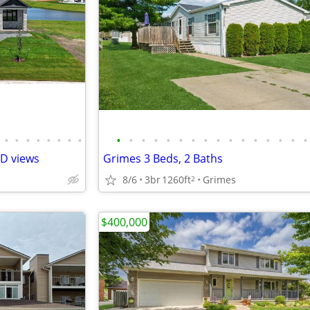
•
•
•
•
•
•
•
•
•
•
•
•
•
•
•
•
•
•
•
•
•
•
•
•
ND views
Grimes 3 Beds, 2 Baths
8/6
3br
1260ft
Grimes
2
$400,000