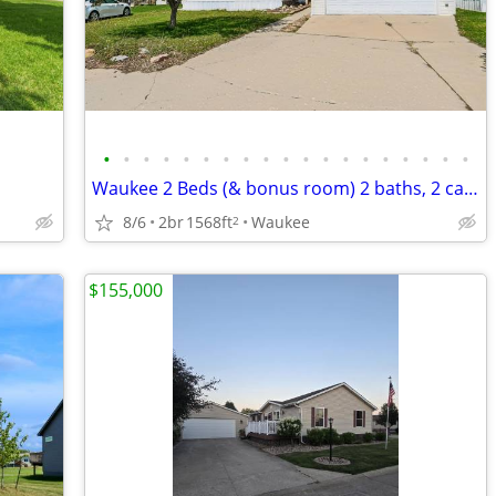
•
•
•
•
•
•
•
•
•
•
•
•
•
•
•
•
•
•
•
Waukee 2 Beds (& bonus room) 2 baths, 2 car garage
8/6
2br
1568ft
Waukee
2
$155,000