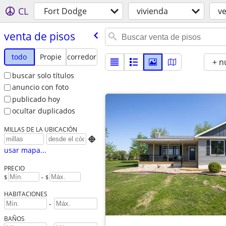
CL
Fort Dodge
vivienda
ve
venta de pisos
todo
Propie
corredor
+ n
buscar solo títulos
anuncio con foto
publicado hoy
ocultar duplicados
MILLAS DE LA UBICACIÓN

usar mapa...
PRECIO
$
– $
HABITACIONES
-
BAÑOS