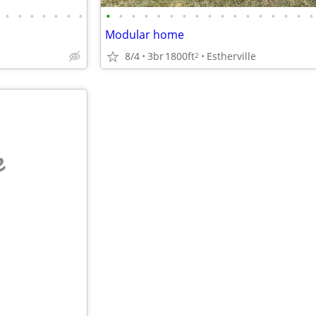
•
•
•
•
•
•
•
•
•
•
•
•
•
•
•
•
•
•
•
•
•
•
•
•
Modular home
8/4
3br
1800ft
Estherville
2
e