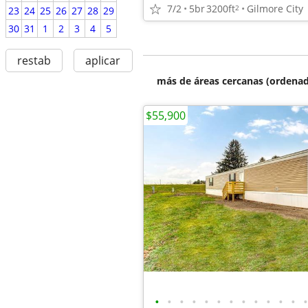
7/2
5br
3200ft
Gilmore City
2
23
24
25
26
27
28
29
30
31
1
2
3
4
5
restab
aplicar
más de áreas cercanas (ordenad
$55,900
•
•
•
•
•
•
•
•
•
•
•
•
•