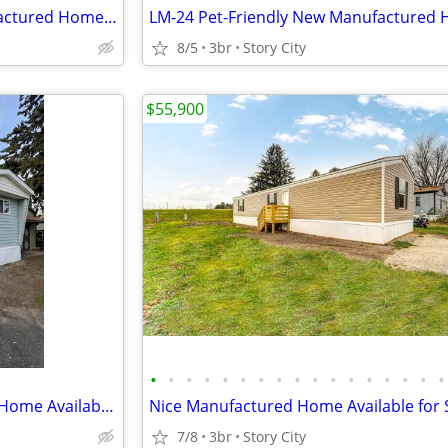
LM-24 Pet-Friendly New Manufactured Home Available for Sale!!
8/5
3br
Story City
$55,900
•
•
•
•
•
•
•
•
•
•
•
•
•
•
•
•
•
Investor's Prize Manufactured Home Available for Sale
Nice Manufactured Home Available for S
7/8
3br
Story City