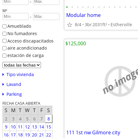
-
•
•
•
•
•
•
•
•
•
•
•
•
•
•
M²
Modular home
-
8/4
3br
2031ft
Estherville
2
Amueblado
No fumadores
Acceso discapacitados
$125,000
aire acondicionado
estación de carga
no imag
Tipo vivienda
Lavand
Parking
FECHA CASA ABIERTA
S
M
T
W
T
F
S
2
3
4
5
6
7
8
9
10
11
12
13
14
15
111 1st nw Gilmore city
16
17
18
19
20
21
22