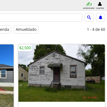
anúnciate
cuenta
ienda
Amueblado
1 - 4
de 60
$2,500