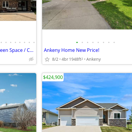
•
•
•
•
•
•
•
•
•
•
•
•
•
•
•
•
Condo / Open Deck /View of Green Space / Creek / Swimming Pool /Garden
Ankeny Home New Price!
8/2
4br
1948ft
Ankeny
2
$424,900