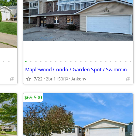
•
•
•
•
•
•
•
•
•
•
•
•
•
•
•
•
•
•
•
•
•
•
•
•
Maplewood Condo / Garden Spot / Swimming Pool / Hot Tub / Nature Paths
7/22
2br
1150ft
Ankeny
2
$69,500