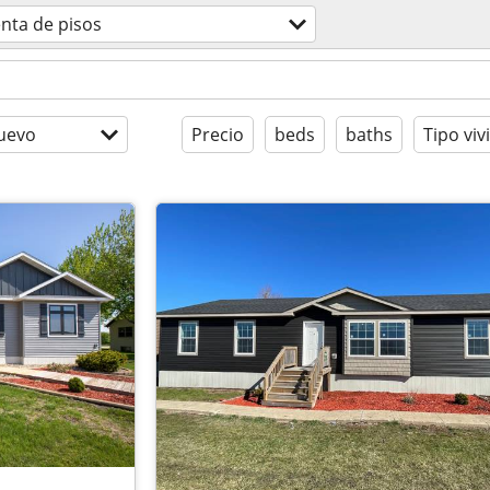
nta de pisos
uevo
Precio
beds
baths
Tipo viv