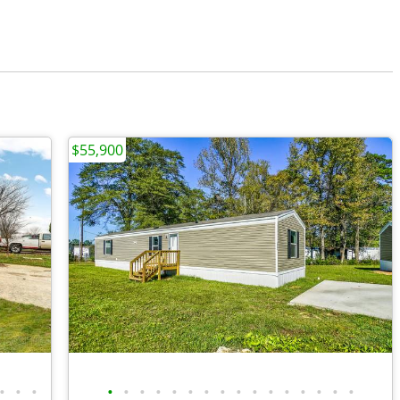
$55,900
•
•
•
•
•
•
•
•
•
•
•
•
•
•
•
•
•
•
•