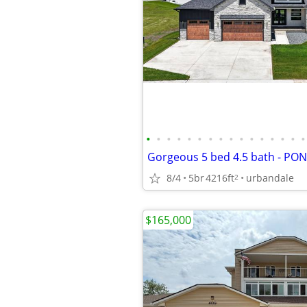
•
•
•
•
•
•
•
•
•
•
•
•
•
•
•
•
Gorgeous 5 bed 4.5 bath - PO
8/4
5br
4216ft
urbandale
2
$165,000