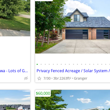
•
•
•
•
•
•
•
•
•
•
•
•
•
•
•
•
•
•
218-220 7th St. SW Hampton Iowa - Lots of Green Space!!
7/30
3br
2263ft
Granger
2
$60,000