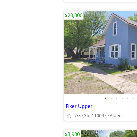
$20,000
•
•
•
•
•
•
Fixer Upper
7/5
3br
1100ft
Alden
2
$3,900