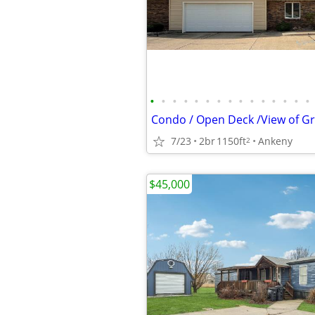
•
•
•
•
•
•
•
•
•
•
•
•
•
•
•
7/23
2br
1150ft
Ankeny
2
$45,000