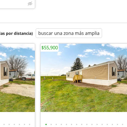
buscar una zona más amplia
as por distancia)
$55,900
•
•
•
•
•
•
•
•
•
•
•
•
•
•
•
•
•
•
•
•
•
•