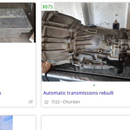
$875
•
x
Automatic transmissions rebuilt
7/22
Churdan