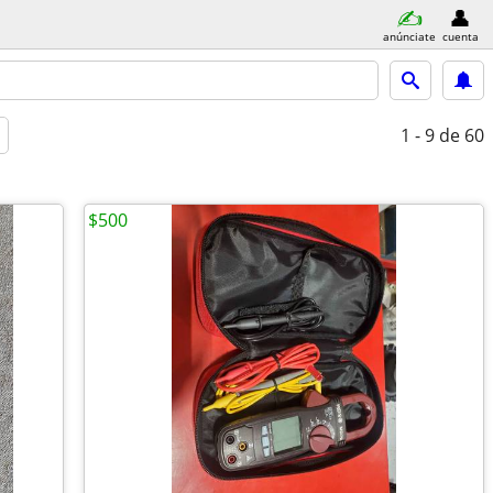
anúnciate
cuenta
1 - 9
de 60
$500