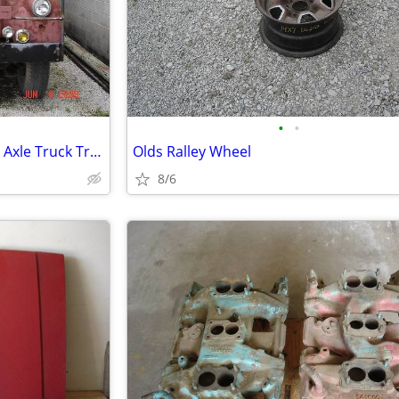
•
•
1957 International V-200 Single Axle Truck Tractor
Olds Ralley Wheel
8/6