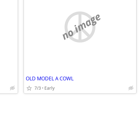
no image
OLD MODEL A COWL
7/3
Early