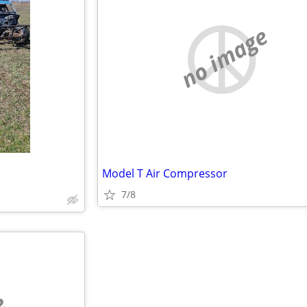
no image
Model T Air Compressor
7/8