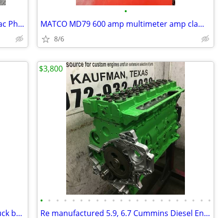
•
Lot 3 Gowrie IA 1970-1990s Chevy Pontiac Phillips 66 Centennial MISC
MATCO MD79 600 amp multimeter amp clamp - TRADE
8/6
$3,800
•
•
•
•
•
•
•
•
•
•
•
•
•
•
•
•
•
•
•
•
•
•
99 to 2010 Ford Super Duty rust free truck beds
Re manufactured 5.9, 6.7 Cummins Diesel Engine Long Blocks