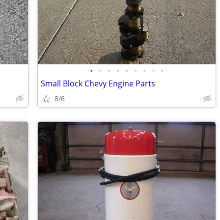
•
•
•
•
•
•
•
•
•
Small Block Chevy Engine Parts
8/6