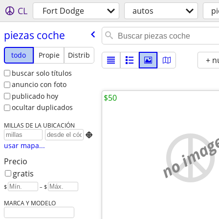
CL
Fort Dodge
autos
pi
piezas coche
todo
Propie
Distrib
+ n
buscar solo títulos
anuncio con foto
publicado hoy
$50
ocultar duplicados
MILLAS DE LA UBICACIÓN
no imag

usar mapa...
Precio
gratis
$
– $
MARCA Y MODELO