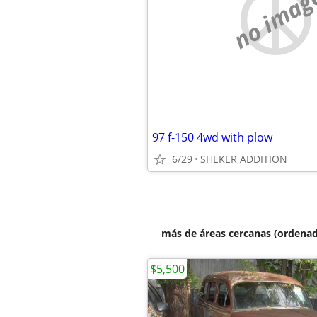
no imag
97 f-150 4wd with plow
6/29
SHEKER ADDITION
más de áreas cercanas (ordenad
$5,500