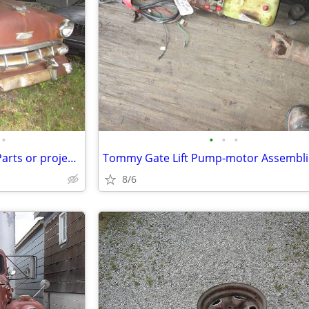
•
•
•
•
1954 Chevrolet BelAir Wagon, Parts or project, dry Texas Car
Tommy Gate Lift Pump-motor Assembli
8/6