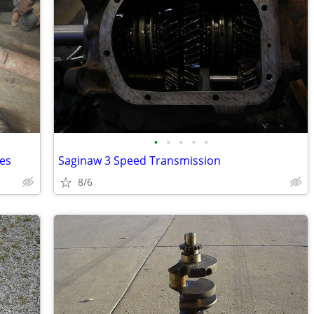
•
•
•
•
•
es
Saginaw 3 Speed Transmission
8/6