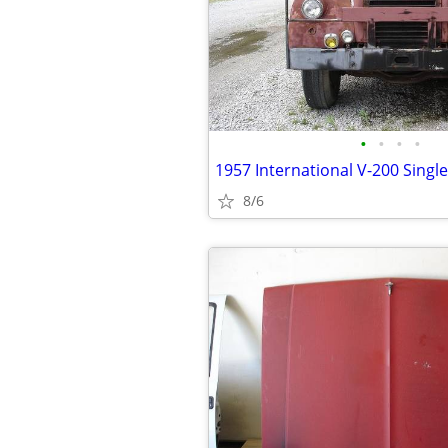
•
•
•
•
8/6