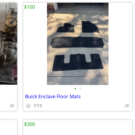
$100
•
•
Buick Enclave Floor Mats
7/15
$300