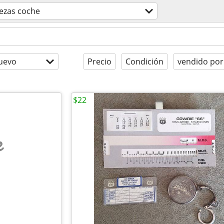
ezas coche
uevo
Precio
Condición
vendido por
$22
e