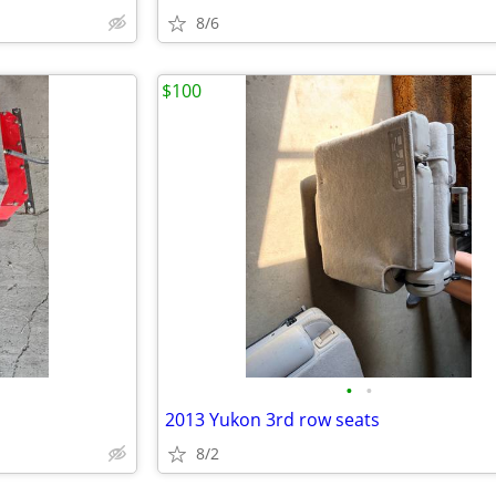
8/6
$100
•
•
2013 Yukon 3rd row seats
8/2