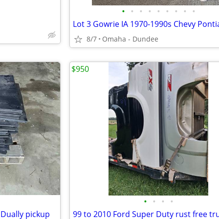
•
•
•
•
•
•
•
•
•
8/7
Omaha - Dundee
$950
•
•
•
•
Dually pickup