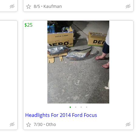
8/5
Kaufman
$25
•
•
•
•
Headlights For 2014 Ford Focus
7/30
Otho