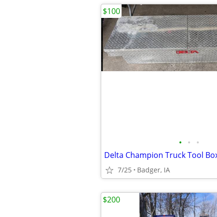
$100
•
•
•
Delta Champion Truck Tool Bo
7/25
Badger, IA
$200