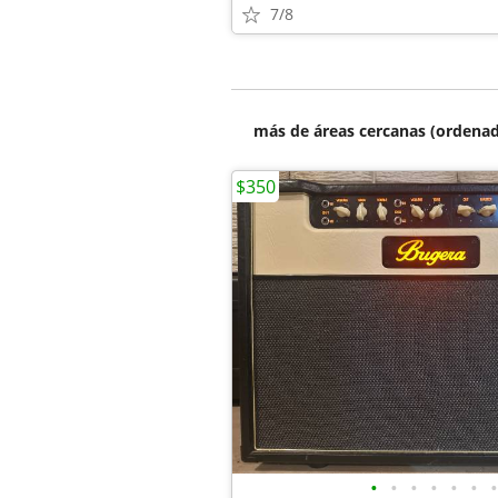
7/8
más de áreas cercanas (ordenad
$350
•
•
•
•
•
•
•