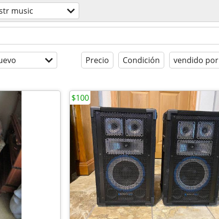
str music
uevo
Precio
Condición
vendido por
$100