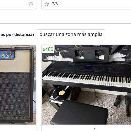
7/8
buscar una zona más amplia
as por distancia)
$400
•