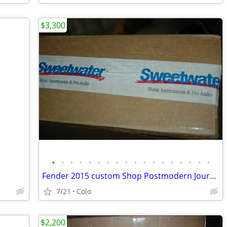
$3,300
•
•
•
•
•
•
•
•
•
•
•
•
•
•
•
•
•
•
Fender 2015 custom Shop Postmodern Journeman Relic Dakota Red Strat
7/21
Colo
$2,200