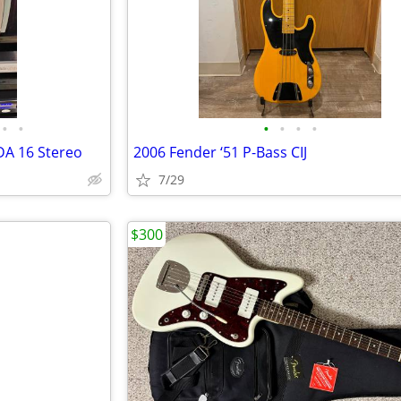
•
•
•
•
•
•
A 16 Stereo
2006 Fender ‘51 P-Bass CIJ
7/29
$300