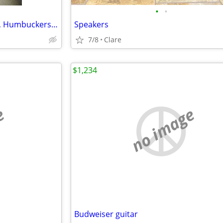
•
•
PRS S2 Single Cut, Semi Hollow, Humbuckers, Split Coils, Price Drop
Speakers
7/8
Clare
$1,234
e
no image
Budweiser guitar