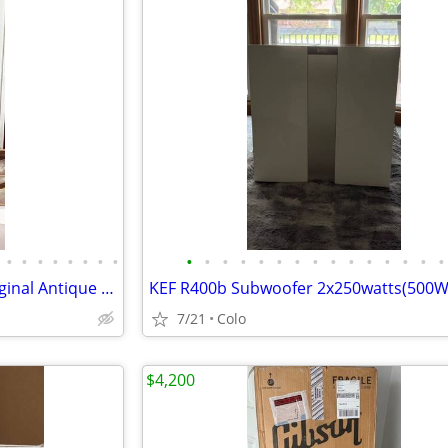
•
•
•
•
•
•
•
•
•
•
•
•
•
•
•
•
•
•
•
•
•
•
•
2025 Gibson Hummingbird Original Antique Natural
7/21
Colo
$4,200