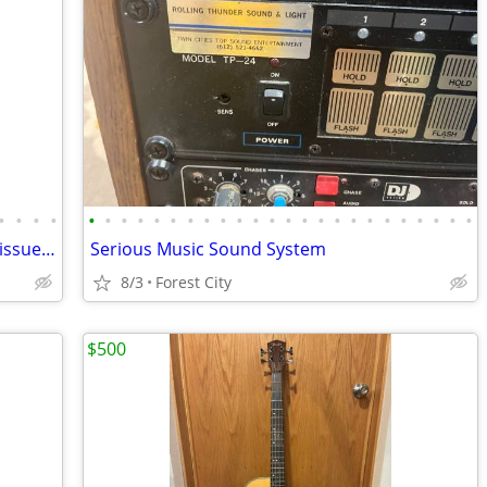
•
•
•
•
•
•
•
•
•
•
•
•
•
•
•
•
•
•
•
•
•
•
•
•
•
•
•
•
Gibson Custom Shop '64 ES-335 VOS Reissue 2023 Cherry Red
Serious Music Sound System
8/3
Forest City
$500