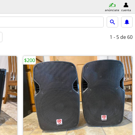
anúnciate
cuenta
1 - 5
de 60
$200