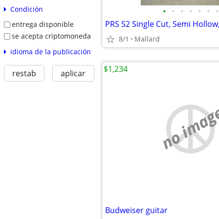
Condición
•
•
•
•
•
•
•
entrega disponible
se acepta criptomoneda
8/1
Mallard
idioma de la publicación
$1,234
restab
aplicar
no imag
Budweiser guitar