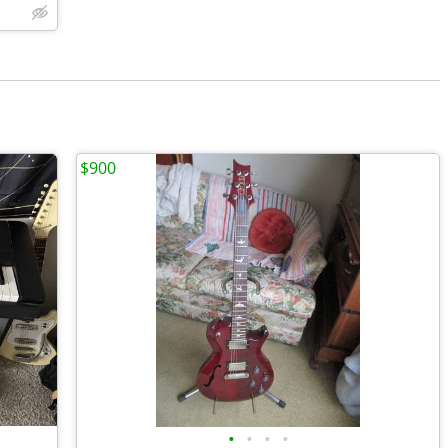
$900
•
•
•
•