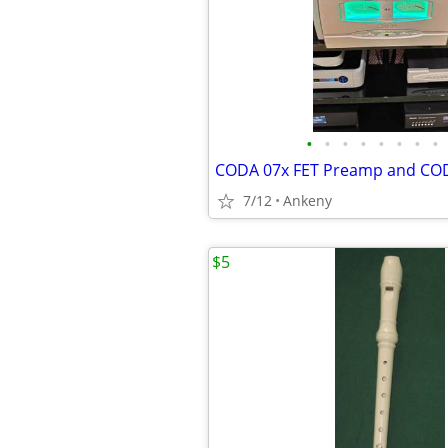
•
•
•
•
•
•
•
•
CODA 07x FET Preamp and COD
7/12
Ankeny
$5