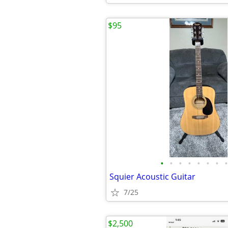
$95
•
•
•
•
•
•
•
•
Squier Acoustic Guitar
7/25
$2,500