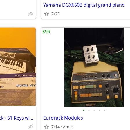
Yamaha DGX660B digital grand piano
7/25
$99
•
•
•
•
•
Yamaha YPT-210 Keyboard Black - 61 Keys with a stand
Eurorack Modules
7/14
Ames