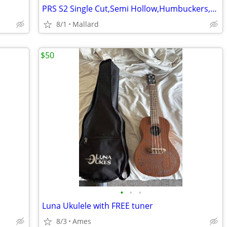
PRS S2 Single Cut,Semi Hollow,Humbuckers,Split Coil,Price Drop
8/1
Mallard
$50
•
•
•
Luna Ukulele with FREE tuner
8/3
Ames