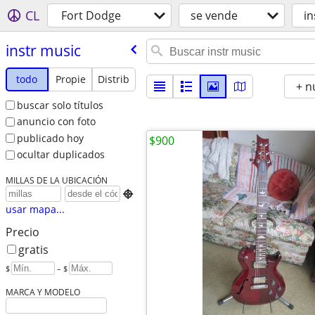
CL
Fort Dodge
se vende
in
instr music
todo
Propie
Distrib
+ n
buscar solo títulos
anuncio con foto
publicado hoy
$900
ocultar duplicados
MILLAS DE LA UBICACIÓN

usar mapa...
Precio
gratis
$
– $
MARCA Y MODELO