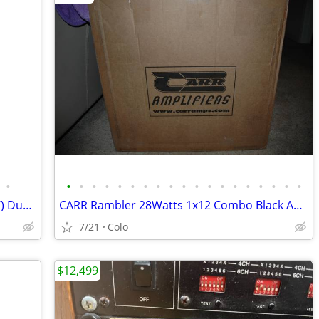
•
•
•
•
•
•
•
•
•
•
•
•
•
•
•
•
•
•
•
•
KEF R400b Subwoofer 2x250watts(500W) Dual 9" Subwoofer
CARR Rambler 28Watts 1x12 Combo Black Amplifier - Elsinore Speakers
7/21
Colo
$12,499