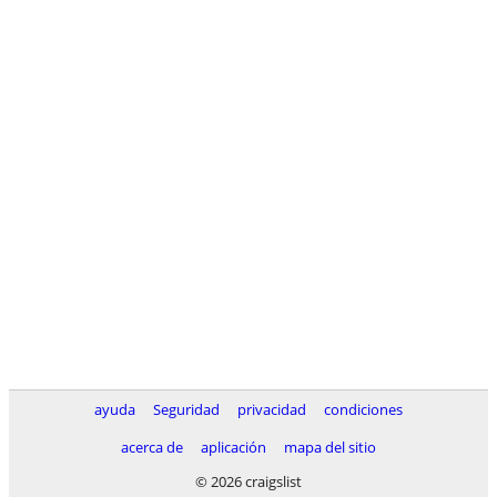
ayuda
Seguridad
privacidad
condiciones
acerca de
aplicación
mapa del sitio
© 2026 craigslist