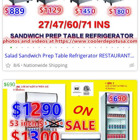
•
•
•
•
•
•
•
•
•
•
•
•
•
•
•
•
•
•
•
•
•
•
Salad Sandwich Prep Table Refrigerator RESTAURANT EQUIPMENT
8/6
Nationwide Shipping
$690