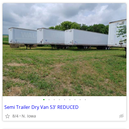
•
•
•
•
•
•
•
•
•
Semi Trailer Dry Van 53' REDUCED
8/4
N. Iowa