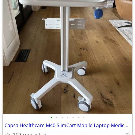
•
•
•
•
•
•
•
Capsa Healthcare M40 SlimCart Mobile Laptop Medical Documentation Cart
7/13
urbandale