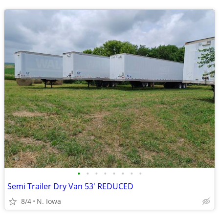
•
•
•
•
•
•
•
•
Semi Trailer Dry Van 53' REDUCED
8/4
N. Iowa