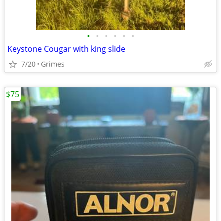
•
•
•
•
•
•
Keystone Cougar with king slide
7/20
Grimes
$75