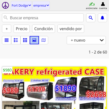
Fort Dodge
empresa
anúnciate
cuenta
+
Precio
Condición
vendido por
+ nuevo
1 - 2
de 60
$980