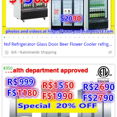
•
•
•
•
•
•
•
•
•
•
•
•
•
•
•
•
•
•
•
•
•
•
•
•
Nsf Refrigerator Glass Door Beer Flower Cooler refrigerators RESTAURAN
8/6
Nationwide Shipping
$950