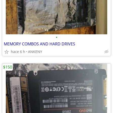
•
MEMORY COMBOS AND HARD DRIVES
hace 6 h
ANKENY
$150