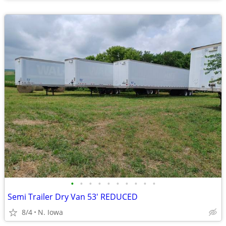
•
•
•
•
•
•
•
•
•
•
Semi Trailer Dry Van 53' REDUCED
8/4
N. Iowa