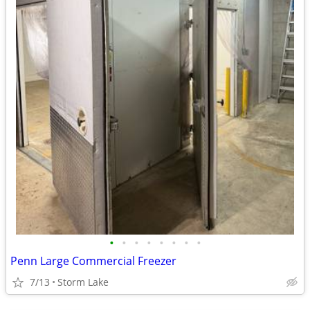
•
•
•
•
•
•
•
•
Penn Large Commercial Freezer
7/13
Storm Lake