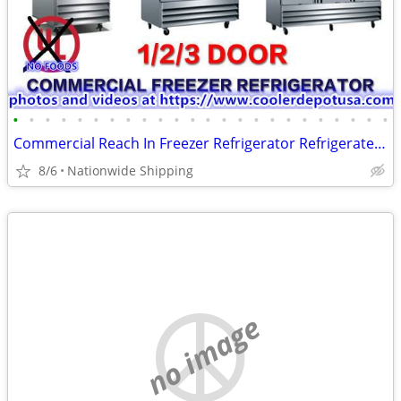
•
•
•
•
•
•
•
•
•
•
•
•
•
•
•
•
•
•
•
•
•
•
•
•
Commercial Reach In Freezer Refrigerator Refrigerated Cooler RESTAURAN
8/6
Nationwide Shipping
no image