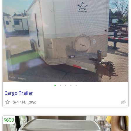
•
•
•
•
•
Cargo Trailer
8/4
N. Iowa
$600