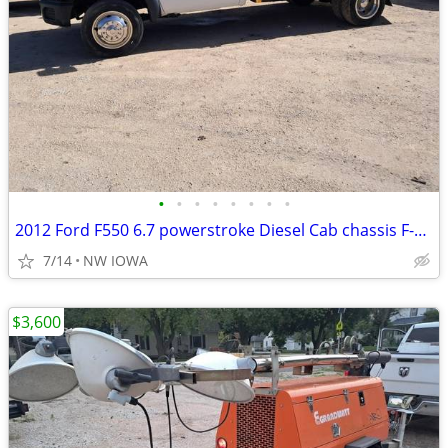
•
•
•
•
•
•
•
•
2012 Ford F550 6.7 powerstroke Diesel Cab chassis F-550 flatbed F450
7/14
NW IOWA
$3,600