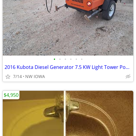
•
•
•
•
•
•
2016 Kubota Diesel Generator 7.5 KW Light Tower Portable plant
7/14
NW IOWA
$4,950