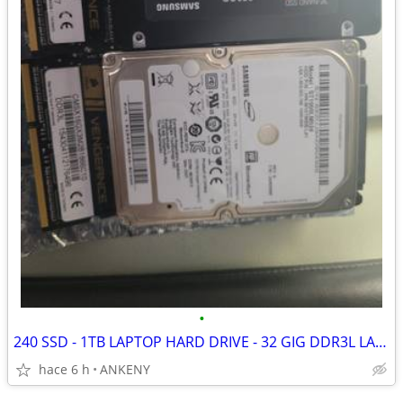
•
240 SSD - 1TB LAPTOP HARD DRIVE - 32 GIG DDR3L LAPTOP RAM
hace 6 h
ANKENY