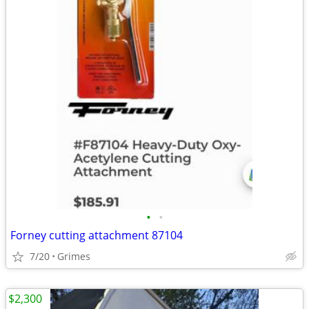
•
•
Forney cutting attachment 87104
7/20
Grimes
$2,300