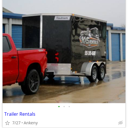
•
•
•
Trailer Rentals
7/27
Ankeny