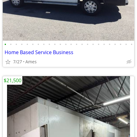
•
•
•
•
•
•
•
•
•
•
•
•
•
•
•
•
•
•
•
•
•
•
•
•
Home Based Service Business
7/27
Ames
$21,500