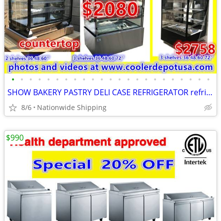
•
•
•
•
•
•
•
•
•
•
•
•
•
•
•
•
•
•
•
•
•
•
•
SHOW BAKERY PASTRY DELI CASE REFRIGERATOR refrigerated RESTAURANT EQUI
8/6
Nationwide Shipping
$990