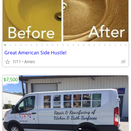
•
•
•
•
•
•
•
•
•
•
•
•
•
•
•
•
•
•
•
•
•
•
•
•
Great American Side Hustle!
7/11
Ames
$7,500