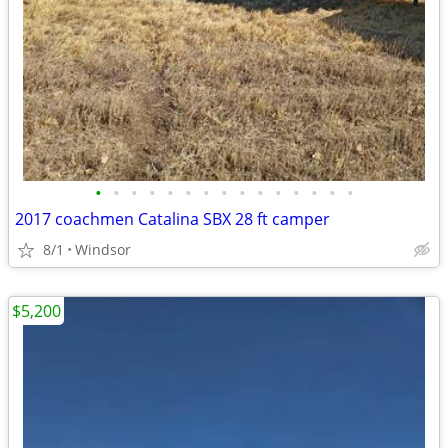
•
•
•
•
•
•
•
•
•
•
•
•
•
•
•
2017 coachmen Catalina SBX 28 ft camper
8/1
Windsor
$5,200