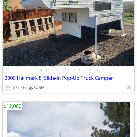
•
•
•
•
•
•
•
•
•
•
•
2000 Hallmark 8' Slide-In Pop-Up Truck Camper
8/3
Briggsdale
$12,000