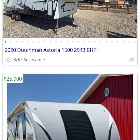
•
•
•
•
•
•
•
•
•
•
•
•
•
•
•
•
•
•
•
•
•
•
•
•
2020 Dutchman Astoria 1500 2943 BHF
8/5
Severance
$25,000