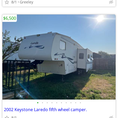
8/1
Greeley
$6,500
•
•
•
•
•
•
•
•
•
•
2002 Keystone Laredo fifth wheel camper.
8/1