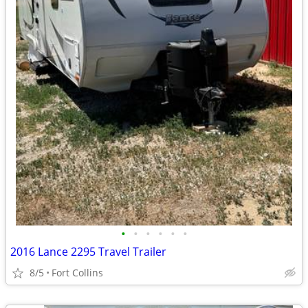
•
•
•
•
•
•
2016 Lance 2295 Travel Trailer
8/5
Fort Collins