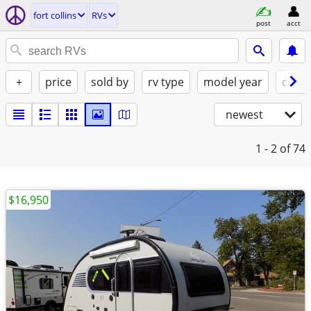
fort collins
RVs
post
acct
+
price
sold by
rv type
model year
condi
newest
1 - 2
of 74
$16,950