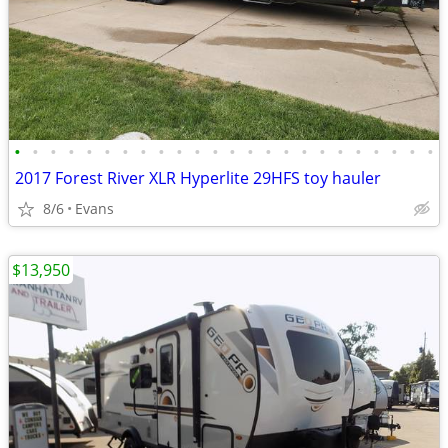
•
•
•
•
•
•
•
•
•
•
•
•
•
•
•
•
•
•
•
•
•
•
•
•
2017 Forest River XLR Hyperlite 29HFS toy hauler
8/6
Evans
$13,950