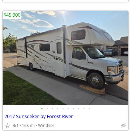
$45,900
•
•
•
•
•
•
•
•
•
•
2017 Sunseeker by Forest River
8/1
16k mi
Windsor