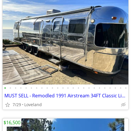
•
•
•
•
•
•
•
•
•
•
•
•
•
•
•
•
•
•
•
•
•
•
•
•
MUST SELL - Remodled 1991 Airstream 34FT Classic Limited
7/29
Loveland
$16,500