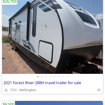
$26,750
•
•
•
•
•
•
•
•
2021 Forest River 28BH travel trailer for sale
7/31
Wellington
$8,500