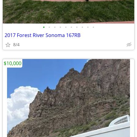
•
•
•
•
•
•
•
•
•
•
2017 Forest River Sonoma 167RB
8/4
$10,000