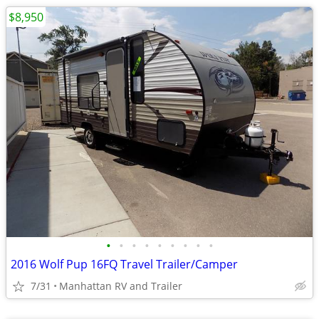
$8,950
•
•
•
•
•
•
•
•
•
2016 Wolf Pup 16FQ Travel Trailer/Camper
7/31
Manhattan RV and Trailer