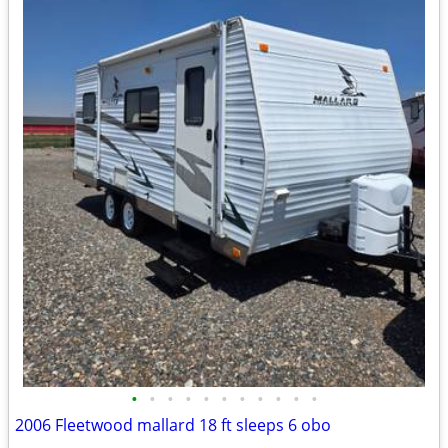
•
•
•
•
•
•
•
•
•
•
•
2006 Fleetwood mallard 18 ft sleeps 6 obo