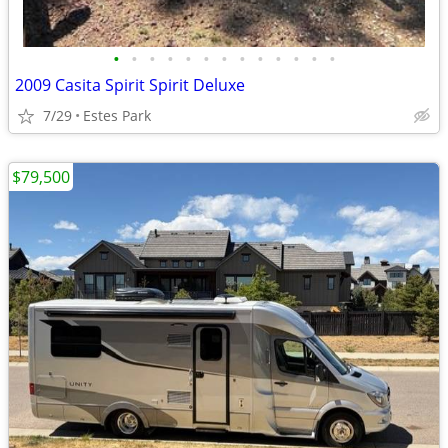
•
•
•
•
•
•
•
•
•
•
•
•
•
2009 Casita Spirit Spirit Deluxe
7/29
Estes Park
$79,500