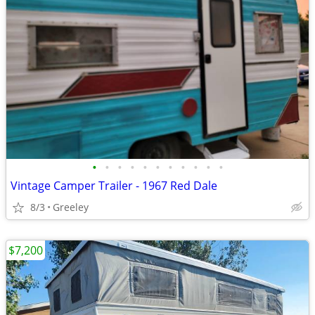
•
•
•
•
•
•
•
•
•
•
•
Vintage Camper Trailer - 1967 Red Dale
8/3
Greeley
$7,200