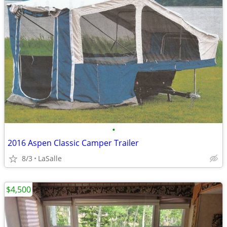
•
2016 Aspen Classic Camper Trailer
8/3
LaSalle
$4,500