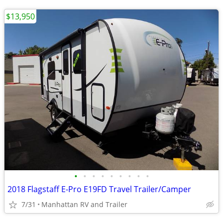
$13,950
•
•
•
•
•
•
•
•
•
2018 Flagstaff E-Pro E19FD Travel Trailer/Camper
7/31
Manhattan RV and Trailer