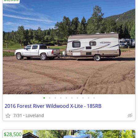
•
•
•
•
•
•
•
•
•
•
2016 Forest River Wildwood X-Lite - 185RB
7/31
Loveland
$28,500