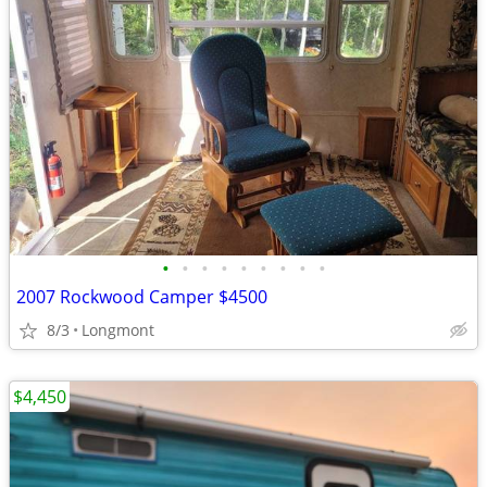
•
•
•
•
•
•
•
•
•
2007 Rockwood Camper $4500
8/3
Longmont
$4,450