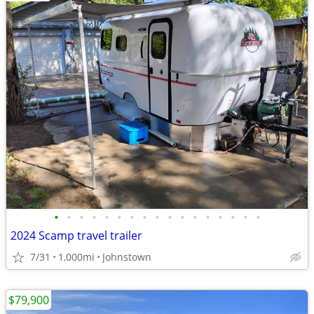
•
•
•
•
•
•
•
•
•
•
•
•
•
•
•
•
•
2024 Scamp travel trailer
7/31
1,000mi
Johnstown
$79,900