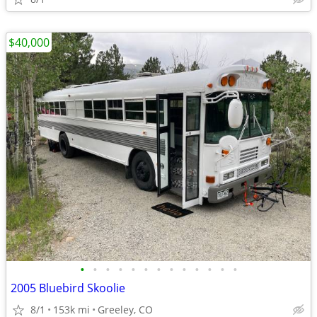
$40,000
•
•
•
•
•
•
•
•
•
•
•
•
•
2005 Bluebird Skoolie
8/1
153k mi
Greeley, CO