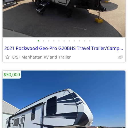
•
•
•
•
•
•
•
•
•
•
•
2021 Rockwood Geo-Pro G20BHS Travel Trailer/Camper
8/5
Manhattan RV and Trailer
$30,000