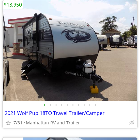
$13,950
•
•
•
•
•
•
•
•
•
•
2021 Wolf Pup 18TO Travel Trailer/Camper
7/31
Manhattan RV and Trailer