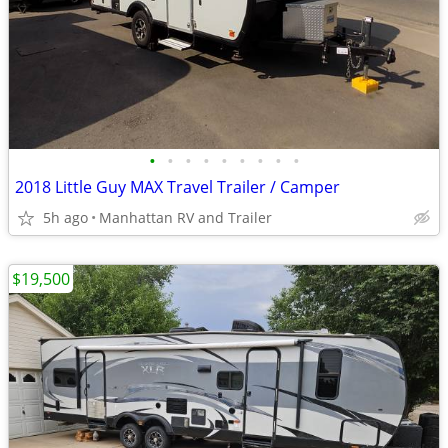
•
•
•
•
•
•
•
•
•
2018 Little Guy MAX Travel Trailer / Camper
5h ago
Manhattan RV and Trailer
$19,500