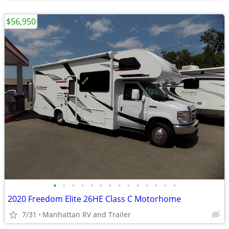
$56,950
•
•
•
•
•
•
•
•
•
•
•
•
•
•
2020 Freedom Elite 26HE Class C Motorhome
7/31
Manhattan RV and Trailer