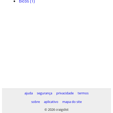
bicos (1)
ajuda
segurança
privacidade
termos
sobre
aplicativo
mapa do site
© 2026 craigslist