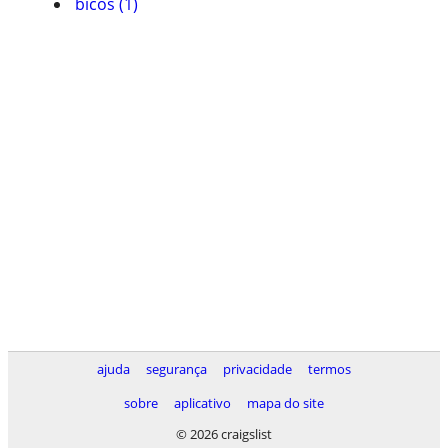
bicos (1)
ajuda
segurança
privacidade
termos
sobre
aplicativo
mapa do site
© 2026 craigslist