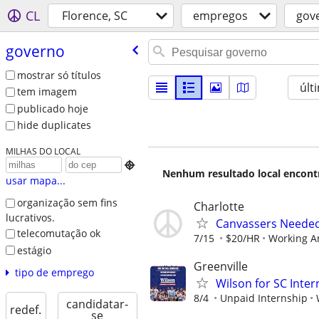
CL
Florence, SC
empregos
gov
governo
mostrar só títulos
últ
tem imagem
publicado hoje
hide duplicates
MILHAS DO LOCAL

Nenhum resultado local encontra
usar mapa...
organização sem fins
Charlotte
lucrativos.
Canvassers Needed
telecomutação ok
7/15
$20/HR
Working A
estágio
Greenville
tipo de emprego
Wilson for SC Inter
8/4
Unpaid Internship
candidatar-
redef.
se