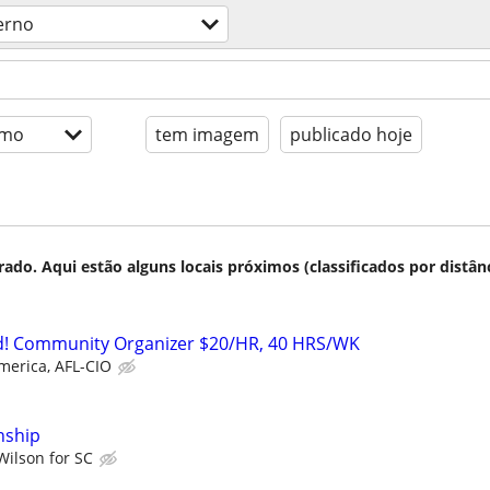
erno
imo
tem imagem
publicado hoje
do. Aqui estão alguns locais próximos (classificados por distânc
! Community Organizer $20/HR, 40 HRS/WK
merica, AFL-CIO
nship
Wilson for SC