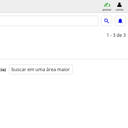
postar
conta
1 - 3
de 3
buscar em uma área maior
ia)