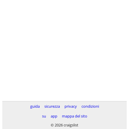
guida
sicurezza
privacy
condizioni
su
app
mappa del sito
© 2026 craigslist