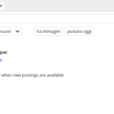
 nuovi
ha immagini
postato oggi
gue:
a
d when new postings are available