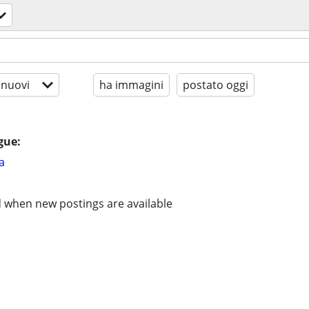
 nuovi
ha immagini
postato oggi
gue:
a
d when new postings are available