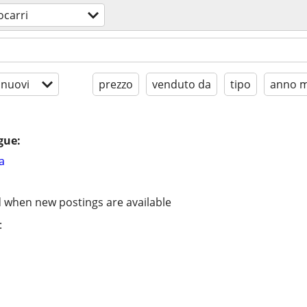
ocarri
 nuovi
prezzo
venduto da
tipo
anno m
gue:
a
d when new postings are available
: