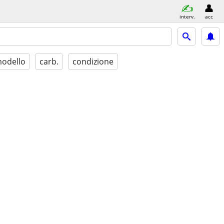
interv.
acc
odello
carb.
condizione