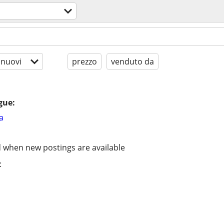
 nuovi
prezzo
venduto da
gue:
a
d when new postings are available
: