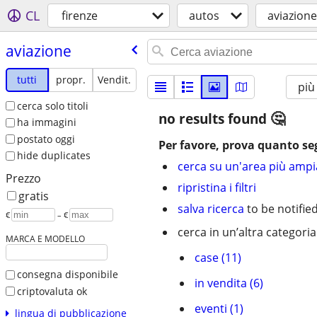
CL
firenze
autos
aviazione
aviazione
tutti
propr.
Vendit.
più
cerca solo titoli
no results found
ha immagini
postato oggi
Per favore, prova quanto se
hide duplicates
cerca su un'area più ampi
Prezzo
ripristina i filtri
gratis
salva ricerca
to be notifie
€
– €
cerca in un’altra categoria
MARCA E MODELLO
case (11)
consegna disponibile
in vendita (6)
criptovaluta ok
eventi (1)
lingua di pubblicazione