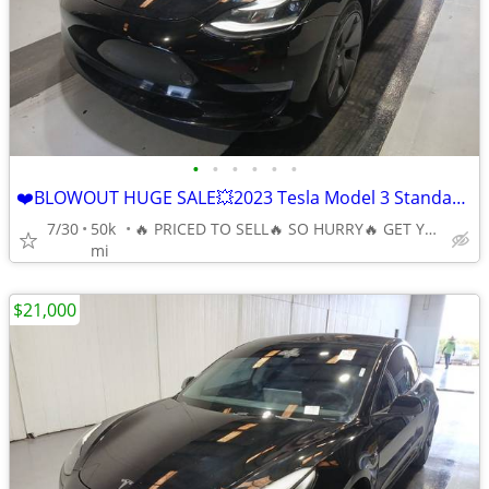
•
•
•
•
•
•
❤️BLOWOUT HUGE SALE💥2023 Tesla Model 3 Standard Range Plus RWD 🔥
7/30
50k
🔥 PRICED TO SELL🔥 SO HURRY🔥 GET YOUR BEST DEAL TODAY🔥
mi
$21,000