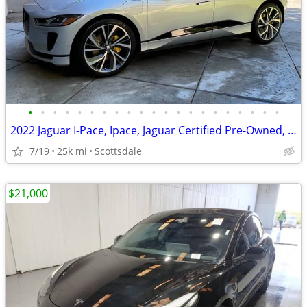
•
•
•
•
•
•
•
•
•
•
•
•
•
•
•
•
•
•
•
•
•
2022 Jaguar I-Pace, Ipace, Jaguar Certified Pre-Owned, Tesla model y 3
7/19
25k mi
Scottsdale
$21,000