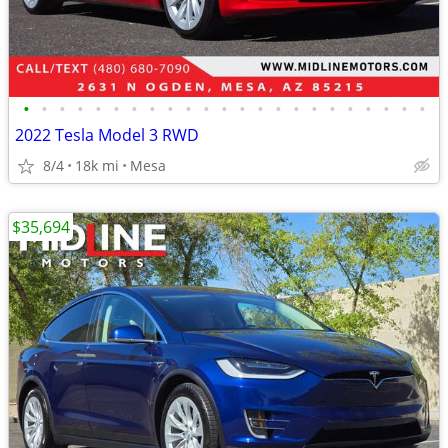
•
•
•
•
•
•
•
•
•
•
•
•
•
•
•
•
•
•
•
•
•
•
•
2022 Tesla Model 3 RWD
8/4
18k mi
Mesa
$35,694