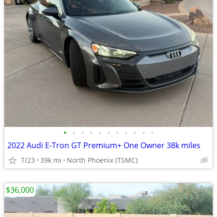
•
•
•
•
•
•
•
•
•
•
•
2022 Audi E-Tron GT Premium+ One Owner 38k miles
7/23
39k mi
North Phoenix (TSMC)
$36,000