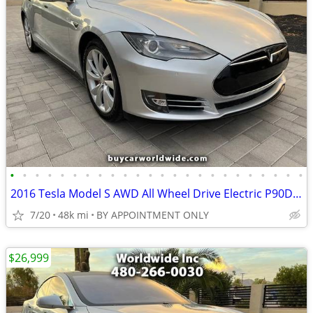
•
•
•
•
•
•
•
•
•
•
•
•
•
•
•
•
•
•
•
•
•
•
•
•
2016 Tesla Model S AWD All Wheel Drive Electric P90D Hatchback
7/20
48k mi
BY APPOINTMENT ONLY
$26,999