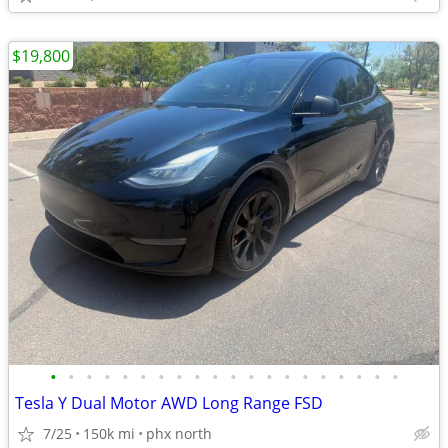
$19,800
•
•
•
•
•
•
•
•
•
•
•
•
•
•
•
•
•
•
•
•
Tesla Y Dual Motor AWD Long Range FSD
7/25
150k mi
phx north