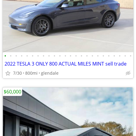
•
•
•
•
•
•
•
•
•
•
•
•
•
•
•
•
•
•
•
•
•
•
•
•
2022 TESLA 3 ONLY 800 ACTUAL MILES MINT sell trade
7/30
800mi
glendale
$60,000