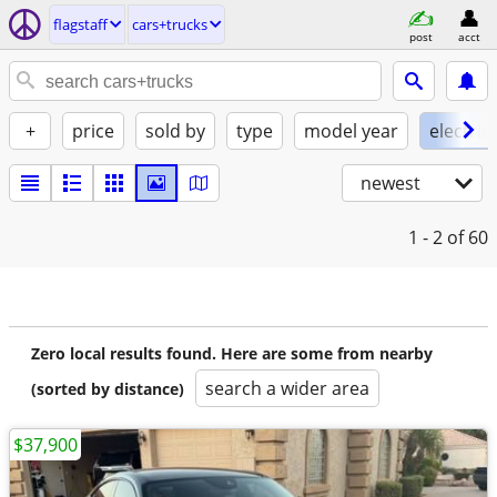
flagstaff
cars+trucks
post
acct
+
price
sold by
type
model year
electric
newest
1 - 2
of 60
Zero local results found. Here are some from nearby
search a wider area
(sorted by distance)
$37,900