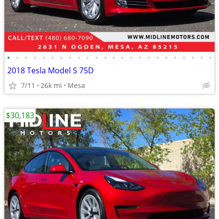
•
•
•
•
•
•
•
•
•
•
•
•
•
•
•
•
•
•
•
•
•
•
•
•
2018 Tesla Model S 75D
7/11
26k mi
Mesa
$30,183