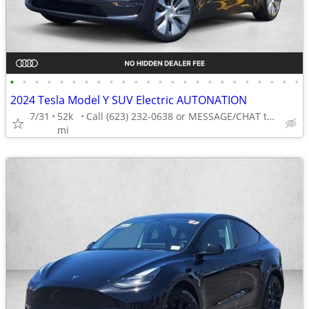
•
•
•
•
•
•
•
•
•
•
•
•
•
•
•
•
•
•
•
•
•
•
•
•
2024 Tesla Model Y SUV Electric AUTONATION
7/31
52k
Call (623) 232-0638 or MESSAGE/CHAT to confirm availability
mi