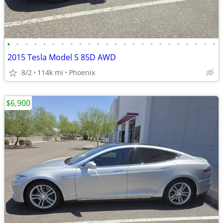
•
•
•
•
•
•
•
•
•
•
•
•
•
•
•
•
•
•
•
•
•
•
•
•
2015 Tesla Model S 85D AWD
8/2
114k mi
Phoenix
$6,900