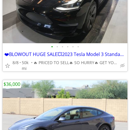
•
•
•
•
•
•
❤️BLOWOUT HUGE SALE💥2023 Tesla Model 3 Standard Range Plus RWD 🔥
8/8
50k
🔥 PRICED TO SELL🔥 SO HURRY🔥 GET YOUR BEST DEAL TODAY🔥
mi
$36,000