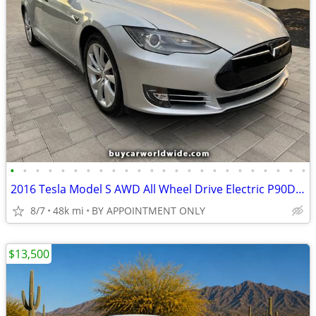
•
•
•
•
•
•
•
•
•
•
•
•
•
•
•
•
•
•
•
•
•
•
•
•
2016 Tesla Model S AWD All Wheel Drive Electric P90D Hatchback
8/7
48k mi
BY APPOINTMENT ONLY
$13,500