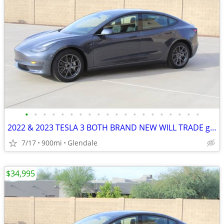
•
•
•
•
•
•
•
•
•
•
•
•
•
•
•
•
•
•
•
•
2022 & 2023 TESLA 3 BOTH BRAND NEW WILL TRADE gas prices stupid
7/17
900mi
Glendale
$34,995