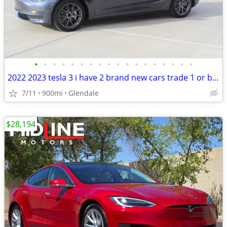
•
•
•
•
•
•
•
•
•
•
•
•
•
•
•
•
•
•
2022 2023 tesla 3 i have 2 brand new cars trade 1 or both
7/11
900mi
Glendale
$28,194