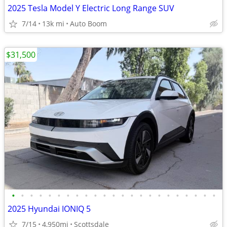
2025 Tesla Model Y Electric Long Range SUV
7/14
13k mi
Auto Boom
$31,500
•
•
•
•
•
•
•
•
•
•
•
•
•
•
•
•
•
•
•
•
•
•
•
2025 Hyundai IONIQ 5
7/15
4,950mi
Scottsdale