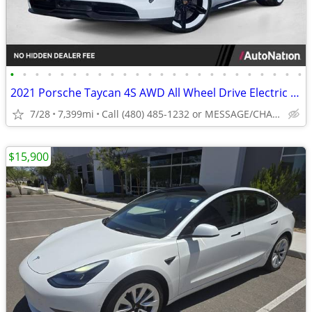
•
•
•
•
•
•
•
•
•
•
•
•
•
•
•
•
•
•
•
•
•
•
•
•
2021 Porsche Taycan 4S AWD All Wheel Drive Electric AUTONATION
7/28
7,399mi
Call (480) 485-1232 or MESSAGE/CHAT to confirm availability
$15,900