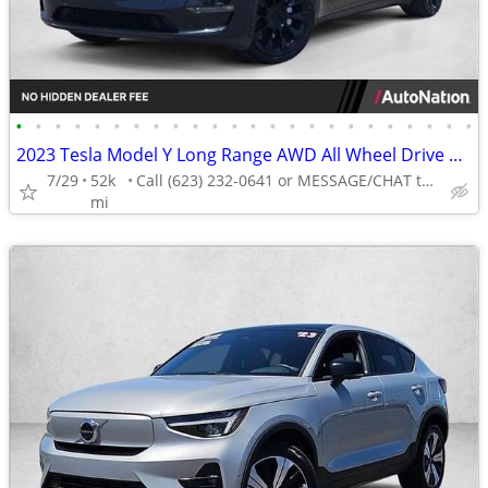
•
•
•
•
•
•
•
•
•
•
•
•
•
•
•
•
•
•
•
•
•
•
•
•
2023 Tesla Model Y Long Range AWD All Wheel Drive SUV Electric AUTONATION
7/29
52k
Call (623) 232-0641 or MESSAGE/CHAT to confirm availability
mi