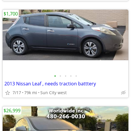
$1,700
•
•
•
•
•
2013 Nissan Leaf , needs traction batttery
7/17
79k mi
Sun City west
$26,999