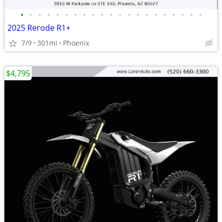
•
•
•
•
•
•
•
•
•
•
•
•
•
•
•
•
•
•
•
•
•
2025 Rerode R1+
7/9
301mi
Phoenix
$4,795