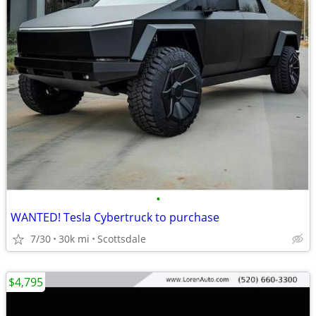
•
WANTED! Tesla Cybertruck to purchase
7/30
30k mi
Scottsdale
$4,795