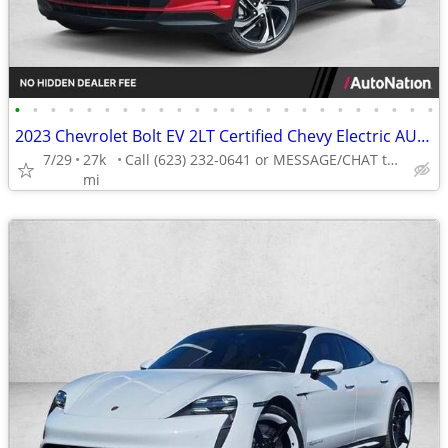
•
•
•
•
•
•
•
•
•
•
•
•
•
•
•
•
•
•
•
•
•
•
•
•
2023 Chevrolet Bolt EV 2LT Certified Chevy Electric AUTONATION
7/29
27k
Call (623) 232-0641 or MESSAGE/CHAT to confirm availability
mi