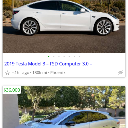
•
•
•
•
•
•
•
2019 Tesla Model 3 – FSD Computer 3.0 –
<1hr ago
130k mi
Phoenix
$36,000