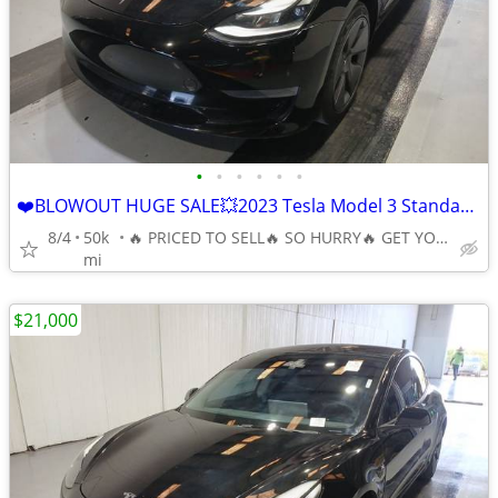
•
•
•
•
•
•
❤️BLOWOUT HUGE SALE💥2023 Tesla Model 3 Standard Range Plus RWD 🔥
8/4
50k
🔥 PRICED TO SELL🔥 SO HURRY🔥 GET YOUR BEST DEAL TODAY🔥
mi
$21,000