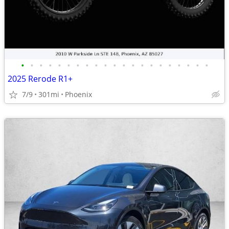
•
•
•
•
•
•
•
•
•
•
•
•
•
•
•
•
•
•
•
•
•
2025 Rerode R1+
7/9
301mi
Phoenix