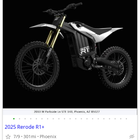
•
•
•
•
•
•
•
•
•
•
•
•
•
•
•
•
•
•
•
•
•
2025 Rerode R1+
7/9
301mi
Phoenix