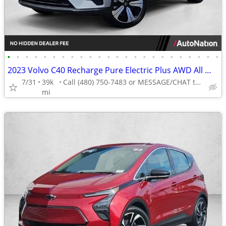
•
•
•
•
•
•
•
•
•
•
•
•
•
•
•
•
•
•
•
•
•
•
•
•
2023 Volvo C40 Recharge Pure Electric Plus AWD All Wheel Drive SUV AUTONATION
7/31
39k
Call (480) 750-7483 or MESSAGE/CHAT to confirm availability
mi