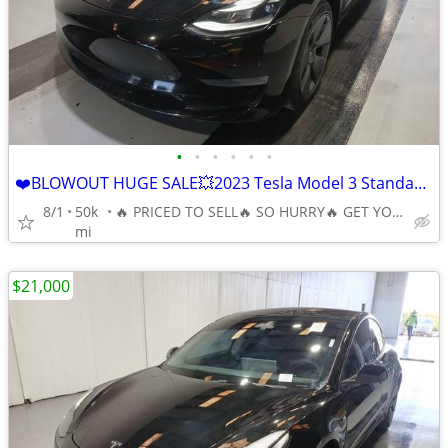
•
•
•
•
•
•
❤️BLOWOUT HUGE SALE💥2023 Tesla Model 3 Standard Range Plus RWD 🔥
8/1
50k
🔥 PRICED TO SELL🔥 SO HURRY🔥 GET YOUR BEST DEAL TODAY🔥
mi
$21,000