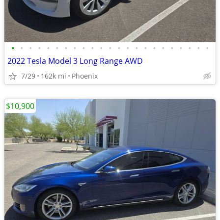
•
•
•
•
•
•
•
•
•
•
•
•
•
•
•
•
•
•
•
•
•
•
•
2022 Tesla Model 3 Long Range AWD
7/29
162k mi
Phoenix
$10,900